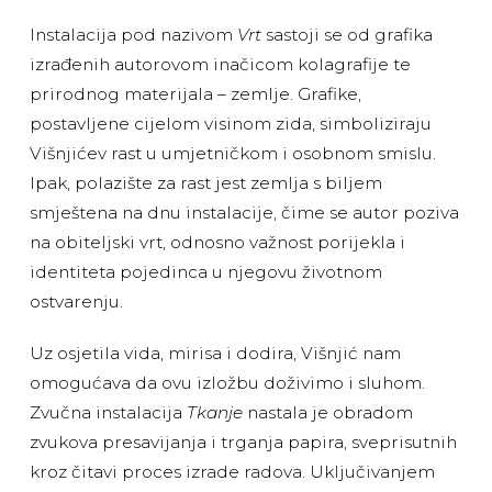
Instalacija pod nazivom
Vrt
sastoji se od grafika
izrađenih autorovom inačicom kolagrafije te
prirodnog materijala – zemlje. Grafike,
postavljene cijelom visinom zida, simboliziraju
Višnjićev rast u umjetničkom i osobnom smislu.
Ipak, polazište za rast jest zemlja s biljem
smještena na dnu instalacije, čime se autor poziva
na obiteljski vrt, odnosno važnost porijekla i
identiteta pojedinca u njegovu životnom
ostvarenju.
Uz osjetila vida, mirisa i dodira, Višnjić nam
omogućava da ovu izložbu doživimo i sluhom.
Zvučna instalacija
Tkanje
nastala je obradom
zvukova presavijanja i trganja papira, sveprisutnih
kroz čitavi proces izrade radova. Uključivanjem