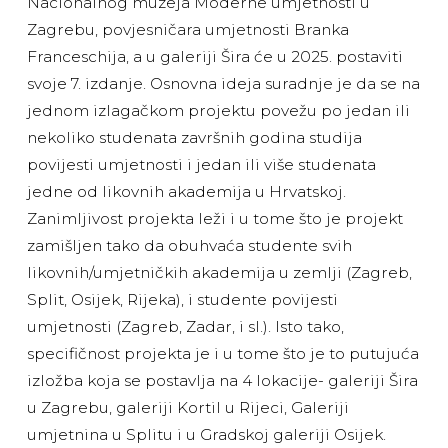
Nacionalnog muzeja Moderne umjetnosti u
Zagrebu, povjesničara umjetnosti Branka
Franceschija, a u galeriji Šira će u 2025. postaviti
svoje 7. izdanje. Osnovna ideja suradnje je da se na
jednom izlagačkom projektu povežu po jedan ili
nekoliko studenata završnih godina studija
povijesti umjetnosti i jedan ili više studenata
jedne od likovnih akademija u Hrvatskoj.
Zanimljivost projekta leži i u tome što je projekt
zamišljen tako da obuhvaća studente svih
likovnih/umjetničkih akademija u zemlji (Zagreb,
Split, Osijek, Rijeka), i studente povijesti
umjetnosti (Zagreb, Zadar, i sl.). Isto tako,
specifičnost projekta je i u tome što je to putujuća
izložba koja se postavlja na 4 lokacije- galeriji Šira
u Zagrebu, galeriji Kortil u Rijeci, Galeriji
umjetnina u Splitu i u Gradskoj galeriji Osijek.