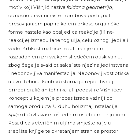
motiv koji Višnjić naziva
faldana geometrija
,
odnosno pravilni raster rombova postignut
presavijanjem papira kojem prkose organičke
forme nastale kao posljedica reakcije (ili ne-
reakcije) između lanenog ulja, celuloznog ljepila i
vode. Krhkost matrice rezultira njezinim
raspadanjem pri svakom sljedećem otiskivanju,
zbog čega je svaki otisak s iste njezina jedinstvena
i neponovljiva manifestacija. Neponovljivost otiska
u ovoj tehnici kontradiktorna je repetitivnoj
prirodi grafičkih tehnika, ali podastire Višnjićev
koncept u kojem je proces izrade važniji od
samoga produkta. U duhu holizma, instalacija
Spilja
doživljavase još jednim osjetilom – njuhom.
Posudica s eteričnim uljima smještena je u
središte knjige te okretanjem stranica prostor