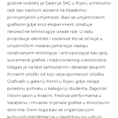
godine voditelj je Galerije SKC u Rijeci, a trenutno
radi kao naslovni asistent na Akademiji
primijenjenih umjetnosti. Bavi se umjetničkom
grafikom gdje kroz eksperiment istražuje
netoksične tehnologije izrade iste. U radu
propitkuje identitet i osobnost što se očituje u
umjetničkim instalacijama koje nastaju
istraživanjem etnologije i antropologije kao spoj
suvremene grafike i tradicionalnog rukotvorstva.
Izlagao je na šest samostalnih i desetak skupnih
žiriranih izložbi od koji valja spomenuti izložbu
GraficaRi u galeriji Kortil u Rijeci gdje osvaja
posebnu pohvalu u kategoriji studenta, Zagorski
likovni salon u Krapini, Festival performansa u
Varaždinu i Hrvatski trijenale grafike u Klovićevim
dvorima. Osim toga bavi se organizacijom
kulturnih manifestacija u Varaždinu pri udruzi