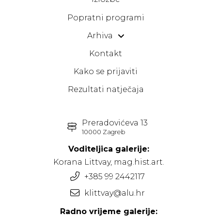
Popratni programi
Arhiva
Kontakt
Kako se prijaviti
Rezultati natječaja
Preradovićeva 13
10000 Zagreb
Voditeljica galerije:
Korana Littvay, mag.hist.art.
+385 99 2442117
klittvay@alu.hr
Radno vrijeme galerije: