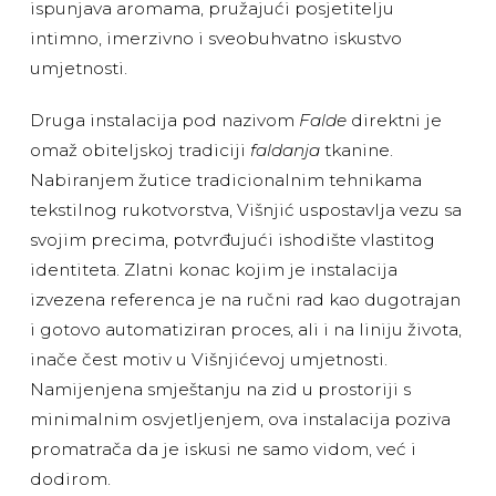
ispunjava aromama, pružajući posjetitelju
intimno, imerzivno i sveobuhvatno iskustvo
umjetnosti.
Druga instalacija pod nazivom
Falde
direktni je
omaž obiteljskoj tradiciji
faldanja
tkanine.
Nabiranjem žutice tradicionalnim tehnikama
tekstilnog rukotvorstva, Višnjić uspostavlja vezu sa
svojim precima, potvrđujući ishodište vlastitog
identiteta. Zlatni konac kojim je instalacija
izvezena referenca je na ručni rad kao dugotrajan
i gotovo automatiziran proces, ali i na liniju života,
inače čest motiv u Višnjićevoj umjetnosti.
Namijenjena smještanju na zid u prostoriji s
minimalnim osvjetljenjem, ova instalacija poziva
promatrača da je iskusi ne samo vidom, već i
dodirom.