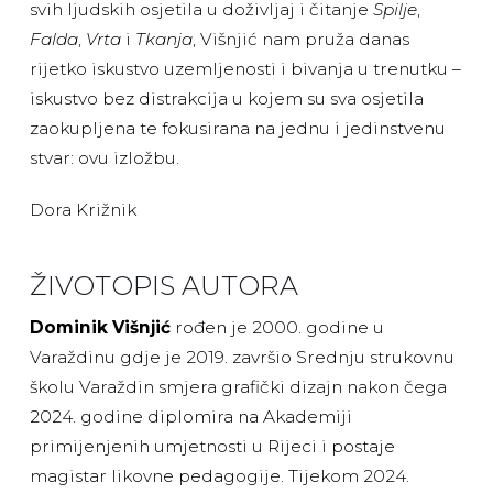
svih ljudskih osjetila u doživljaj i čitanje
Spilje
,
Falda
,
Vrta
i
Tkanja
, Višnjić nam pruža danas
rijetko iskustvo uzemljenosti i bivanja u trenutku –
iskustvo bez distrakcija u kojem su sva osjetila
zaokupljena te fokusirana na jednu i jedinstvenu
stvar: ovu izložbu.
Dora Križnik
ŽIVOTOPIS AUTORA
Dominik Višnjić
rođen je 2000. godine u
Varaždinu gdje je 2019. završio Srednju strukovnu
školu Varaždin smjera grafički dizajn nakon čega
2024. godine diplomira na Akademiji
primijenjenih umjetnosti u Rijeci i postaje
magistar likovne pedagogije. Tijekom 2024.