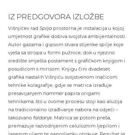
IZ PREDGOVORA IZLOŽBE
Višnjićev rad
Spilja
prostorna je instalacija u kojoj
umjetnost grafike dobiva svojstva ambijentalnosti.
Autor gazama i gipsom stvara stijenke spilje koje
vješa sa stropa u formi pužnice, dok u njezino
središte smješta postament s grafičkom knjigom i
posudicom s mirisom. Knjigu čini dvadeset
grafika nastalih Višnjiću svojstvenom inačicom
tehnike kolagrafije, gdje se matrica izrađuje
presavijanjem
hammer
papira origami
tehnikama, što u ovome procesu stoji kao aluzija
na tradicionalno izrađivanje nabora na odjeći –
takozvano
faldanje
. Matrica se potom preša,
premazuje razvodnjenim celuloznim ljepilom i
lanenim uljem te naposljetku otiskuje. Rezultat je