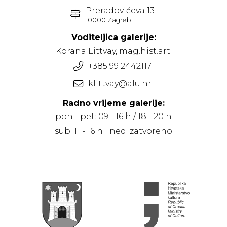
Preradovićeva 13
10000 Zagreb
Voditeljica galerije:
Korana Littvay, mag.hist.art.
+385 99 2442117
klittvay@alu.hr
Radno vrijeme galerije:
pon - pet: 09 - 16 h / 18 - 20 h
sub: 11 - 16 h | ned: zatvoreno