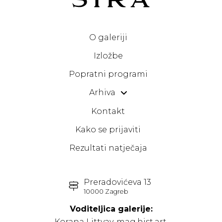
O galeriji
Izložbe
Popratni programi
Arhiva
Kontakt
Kako se prijaviti
Rezultati natječaja
Preradovićeva 13
10000 Zagreb
Voditeljica galerije:
Korana Littvay, mag.hist.art.