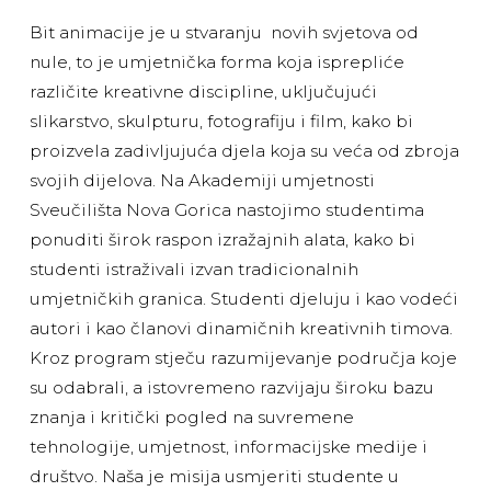
Bit animacije je u stvaranju novih svjetova od
nule, to je umjetnička forma koja isprepliće
različite kreativne discipline, uključujući
slikarstvo, skulpturu, fotografiju i film, kako bi
proizvela zadivljujuća djela koja su veća od zbroja
svojih dijelova. Na Akademiji umjetnosti
Sveučilišta Nova Gorica nastojimo studentima
ponuditi širok raspon izražajnih alata, kako bi
studenti istraživali izvan tradicionalnih
umjetničkih granica. Studenti djeluju i kao vodeći
autori i kao članovi dinamičnih kreativnih timova.
Kroz program stječu razumijevanje područja koje
su odabrali, a istovremeno razvijaju široku bazu
znanja i kritički pogled na suvremene
tehnologije, umjetnost, informacijske medije i
društvo. Naša je misija usmjeriti studente u