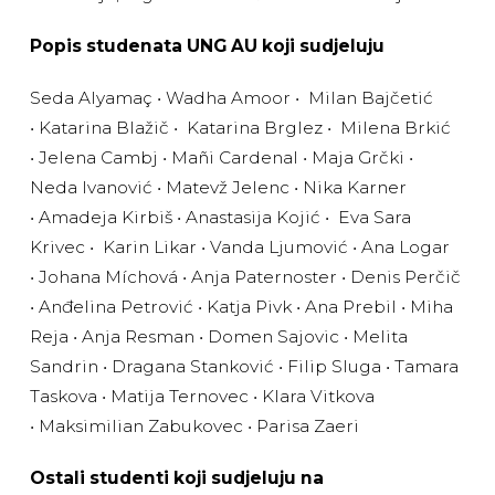
Popis studenata UNG AU koji sudjeluju
Seda Alyamaç • Wadha Amoor • Milan Bajčetić
• Katarina Blažič • Katarina Brglez • Milena Brkić
• Jelena Cambj • Mañi Cardenal • Maja Grčki •
Neda Ivanović • Matevž Jelenc • Nika Karner
• Amadeja Kirbiš • Anastasija Kojić • Eva Sara
Krivec • Karin Likar • Vanda Ljumović • Ana Logar
• Johana Míchová • Anja Paternoster • Denis Perčič
• Anđelina Petrović • Katja Pivk • Ana Prebil • Miha
Reja • Anja Resman • Domen Sajovic • Melita
Sandrin • Dragana Stanković • Filip Sluga • Tamara
Taskova • Matija Ternovec • Klara Vitkova
• Maksimilian Zabukovec • Parisa Zaeri
Ostali studenti koji sudjeluju na