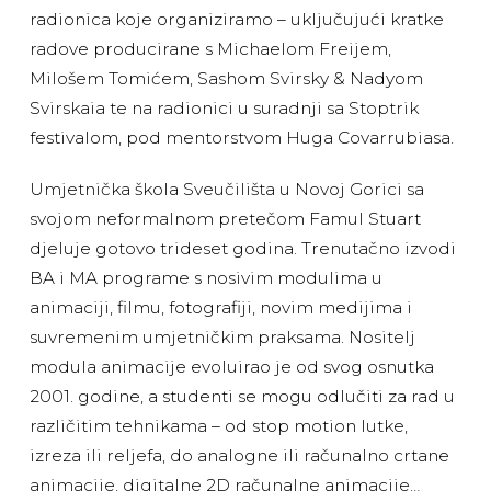
radionica koje organiziramo – uključujući kratke
radove producirane s Michaelom Freijem,
Milošem Tomićem, Sashom Svirsky & Nadyom
Svirskaia te na radionici u suradnji sa Stoptrik
festivalom, pod mentorstvom Huga Covarrubiasa.
Umjetnička škola Sveučilišta u Novoj Gorici sa
svojom neformalnom pretečom Famul Stuart
djeluje gotovo trideset godina. Trenutačno izvodi
BA i MA programe s nosivim modulima u
animaciji, filmu, fotografiji, novim medijima i
suvremenim umjetničkim praksama. Nositelj
modula animacije evoluirao je od svog osnutka
2001. godine, a studenti se mogu odlučiti za rad u
različitim tehnikama – od stop motion lutke,
izreza ili reljefa, do analogne ili računalno crtane
animacije, digitalne 2D računalne animacije…