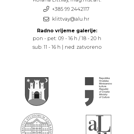
+385 99 2442117
klittvay@alu.hr
Radno vrijeme galerije:
pon - pet: 09 - 16 h / 18 - 20 h
sub: 11 - 16 h | ned: zatvoreno