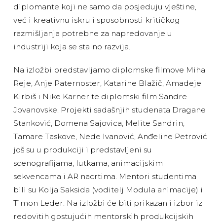
diplomante koji ne samo da posjeduju vještine,
već i kreativnu iskru i sposobnosti kritičkog
razmišljanja potrebne za napredovanje u
industriji koja se stalno razvija.
Na izložbi predstavljamo diplomske filmove Miha
Reje, Anje Paternoster, Katarine Blažič, Amadeje
Kirbiš i Nike Karner te diplomski film Sandre
Jovanovske. Projekti sadašnjih studenata Dragane
Stanković, Domena Sajovica, Melite Sandrin,
Tamare Taskove, Nede Ivanović, Anđeline Petrović
još su u produkciji i predstavljeni su
scenografijama, lutkama, animacijskim
sekvencama i AR nacrtima. Mentori studentima
bili su Kolja Saksida (voditelj Modula animacije) i
Timon Leder. Na izložbi će biti prikazan i izbor iz
redovitih gostujućih mentorskih produkcijskih