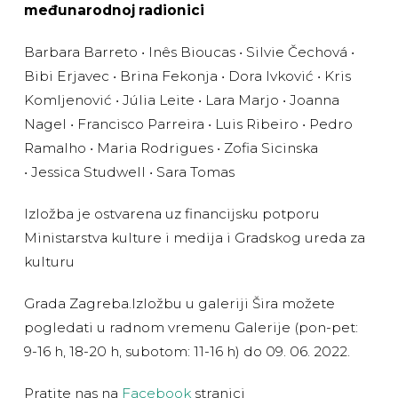
međunarodnoj radionici
Barbara Barreto • Inês Bioucas • Silvie Čechová •
Bibi Erjavec • Brina Fekonja • Dora Ivković • Kris
Komljenović • Júlia Leite • Lara Marjo • Joanna
Nagel • Francisco Parreira • Luis Ribeiro • Pedro
Ramalho • Maria Rodrigues • Zofia Sicinska
• Jessica Studwell • Sara Tomas
Izložba je ostvarena uz financijsku potporu
Ministarstva kulture i medija i Gradskog ureda za
kulturu
Grada Zagreba.Izložbu u galeriji Šira možete
pogledati u radnom vremenu Galerije (pon-pet:
9-16 h, 18-20 h, subotom: 11-16 h) do 09. 06. 2022.
Pratite nas na
Facebook
stranici