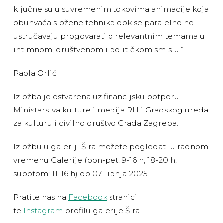
ključne su u suvremenim tokovima animacije koja
obuhvaća složene tehnike dok se paralelno ne
ustručavaju progovarati o relevantnim temama u
intimnom, društvenom i političkom smislu.”
Paola Orlić
Izložba je ostvarena uz financijsku potporu
Ministarstva kulture i medija RH i Gradskog ureda
za kulturu i civilno društvo Grada Zagreba.
Izložbu u galeriji Šira možete pogledati u radnom
vremenu Galerije (pon-pet: 9-16 h, 18-20 h,
subotom: 11-16 h) do 07. lipnja 2025.
Pratite nas na
Facebook
stranici
te
Instagram
profilu galerije Šira.