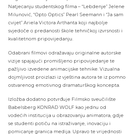
Natjecanju studentskog filma – “Lebdenje” Jelene
Milunović, “Opto Optics” Pearl Seemann i “Ja sam
cvijet” Ariela Victora Arthanta koji najbolje
svjedoče o predanosti škole tehničkoj izvrsnosti i
kvalitetnom pripovijedanju.
Odabrani filmovi odražavaju originalne autorske
vizije spajajući promišljeno pripovijedanje te
pažljivo izvedene animacijske tehnike. Vizualna
dojmljivost proizlazi iz vještina autora te iz pomno
ostvarenog emotivnog dramaturškog koncepta.
Izložba dodatno potvrđuje Filmsko sveučilište
Babelsberg KONRAD WOLF kao jednu od
vodećih institucija u obrazovanju animatora, gdje
se studenti potiču na istraživanje, inovaciju i
pomicanje granica medija. Upravo te vrijednosti