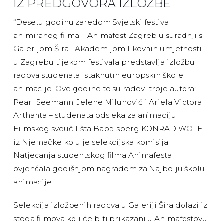
IZ PREDGOVORA IZLOŽBE
“Desetu godinu zaredom Svjetski festival
animiranog filma – Animafest Zagreb u suradnji s
Galerijom Šira i Akademijom likovnih umjetnosti
u Zagrebu tijekom festivala predstavlja izložbu
radova studenata istaknutih europskih škole
animacije. Ove godine to su radovi troje autora:
Pearl Seemann, Jelene Milunović i Ariela Victora
Arthanta – studenata odsjeka za animaciju
Filmskog sveučilišta Babelsberg KONRAD WOLF
iz Njemačke koju je selekcijska komisija
Natjecanja studentskog filma Animafesta
ovjenčala godišnjom nagradom za Najbolju školu
animacije.
Selekcija izložbenih radova u Galeriji Šira dolazi iz
stoga filmova koji će biti prikazani u Animafestovu