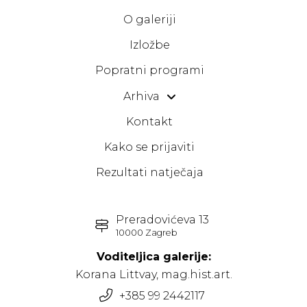
O galeriji
Izložbe
Popratni programi
Arhiva
Kontakt
Kako se prijaviti
Rezultati natječaja
Preradovićeva 13
10000 Zagreb
Voditeljica galerije:
Korana Littvay, mag.hist.art.
+385 99 2442117