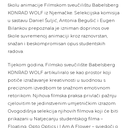
školu animacije Filmskom sveučilištu Babelsberg
KONRAD WOLF iz Njemačke. Selekcijska komisija
u sastavu Daniel Šuljić, Antonia Begušić i Eugen
Bilankov prepoznala je izniman doprinos ove
škole suvremenoj animaciji kroz raznovrstan,
snažan i beskompromisan opus studentskih
radova.
Tijekom godina, Filmsko sveučilište Babelsberg
KONRAD WOLF artikuliralo se kao prostor koji
potiče izražavanje kreativnosti u suodnosu s
preciznom izvedbom te snažnom emotivnom
retorikom. Njihova filmska praksa privlači pažnju
cjelovitim te jedinstvenim umjetničkim izrazom.
Ovogodišnja selekcija njihovih filmova koji će biti
prikazani u Natjecanju studentskog filma –
Floating, Opto Optics i I Am A Flower – svjedoči o