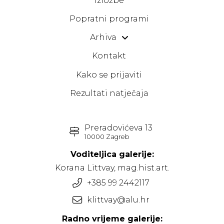
Izložbe
Popratni programi
Arhiva
Kontakt
Kako se prijaviti
Rezultati natječaja
Preradovićeva 13
10000 Zagreb
Voditeljica galerije:
Korana Littvay, mag.hist.art.
+385 99 2442117
klittvay@alu.hr
Radno vrijeme galerije: