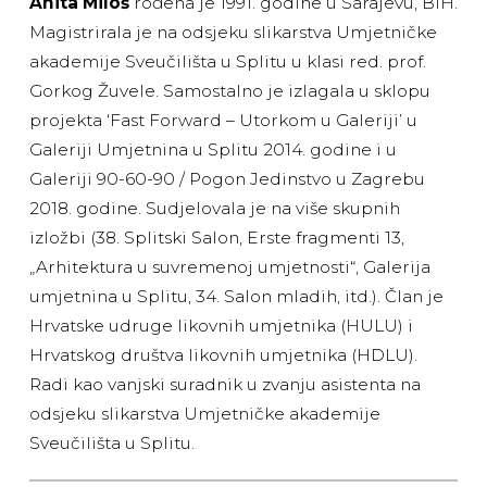
Anita Miloš
rođena je 1991. godine u Sarajevu, BIH.
Magistrirala je na odsjeku slikarstva Umjetničke
akademije Sveučilišta u Splitu u klasi red. prof.
Gorkog Žuvele. Samostalno je izlagala u sklopu
projekta ‘Fast Forward – Utorkom u Galeriji’ u
Galeriji Umjetnina u Splitu 2014. godine i u
Galeriji 90-60-90 / Pogon Jedinstvo u Zagrebu
2018. godine. Sudjelovala je na više skupnih
izložbi (38. Splitski Salon, Erste fragmenti 13,
„Arhitektura u suvremenoj umjetnosti“, Galerija
umjetnina u Splitu, 34. Salon mladih, itd.). Član je
Hrvatske udruge likovnih umjetnika (HULU) i
Hrvatskog društva likovnih umjetnika (HDLU).
Radi kao vanjski suradnik u zvanju asistenta na
odsjeku slikarstva Umjetničke akademije
Sveučilišta u Splitu.