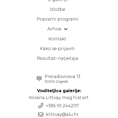
Izložbe
Popratni programi
Arhiva
Kontakt
Kako se prijaviti
Rezultati natječaja
Preradovićeva 13
10000 Zagreb
Voditeljica galerije:
Korana Littvay, mag.hist.art.
+385 99 2442117
klittvay@alu.hr