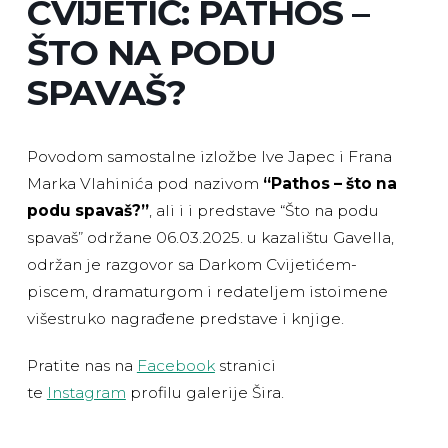
CVIJETIĆ: PATHOS –
ŠTO NA PODU
SPAVAŠ?
Povodom samostalne izložbe Ive Japec i Frana
Marka Vlahinića pod nazivom
“Pathos – što na
podu spavaš?”
, ali i i predstave “Što na podu
spavaš” održane 06.03.2025. u kazalištu Gavella,
održan je razgovor sa Darkom Cvijetićem-
piscem, dramaturgom i redateljem istoimene
višestruko nagrađene predstave i knjige.
Pratite nas na
Facebook
stranici
te
Instagram
profilu galerije Šira.