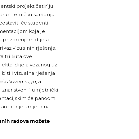
entski projekt četiriju
no-umjetničku suradnju
redstaviti će studenti
entacijom koja je
m uprizorenjem dijela
ikaz vizualnih rješenja,
a tri kuta ove
jekta, dijela vezanog uz
 biti i vizualna rješenja
ječakovog roga
, a
i znanstveni i umjetnički
zentacijskim će panoom
tauriranje umjetnina.
đenih radova možete