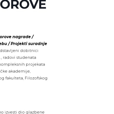
TOROVE
torove nagrade /
ebu / Projekti suradnje
dstavljeni dobitnici
, radovi studenata
 kompleksnih projekata
ičke akademije,
g fakulteta, Filozofskog
o izvesti dio glazbene