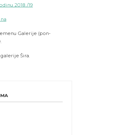
dinu 2018./19
ina
remenu Galerije (pon-
.
galerije Šira.
IMA