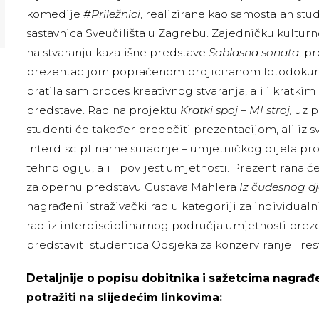
komedije
#Priležnici
, realizirane kao samostalan stud
sastavnica Sveučilišta u Zagrebu. Zajedničku kultur
na stvaranju kazališne predstave
Sablasna sonata
, p
prezentacijom popraćenom projiciranom fotodokum
pratila sam proces kreativnog stvaranja, ali i kratki
predstave. Rad na projektu
Kratki spoj – MI stroj,
uz pr
studenti će također predočiti prezentacijom, ali iz sv
interdisciplinarne suradnje – umjetničkog dijela pro
tehnologiju, ali i povijest umjetnosti. Prezentirana će
za opernu predstavu Gustava Mahlera
Iz čudesnog d
nagrađeni istraživački rad u kategoriji za individualn
rad iz interdisciplinarnog područja umjetnosti pre
predstaviti studentica Odsjeka za konzerviranje i res
Detaljnije o popisu dobitnika i sažetcima nagra
potražiti na slijedećim linkovima: