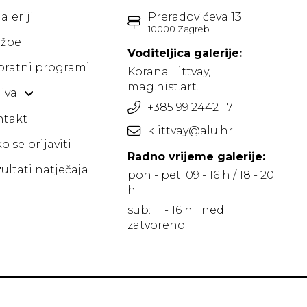
aleriji
Preradovićeva 13
10000 Zagreb
ožbe
Voditeljica galerije:
pratni programi
Korana Littvay,
mag.hist.art.
iva
+385 99 2442117
ntakt
klittvay@alu.hr
o se prijaviti
Radno vrijeme galerije:
ultati natječaja
pon - pet: 09 - 16 h / 18 - 20
h
sub: 11 - 16 h | ned:
zatvoreno