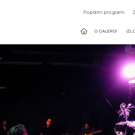
Popratni programi
Z
O GALERIJI
IZL