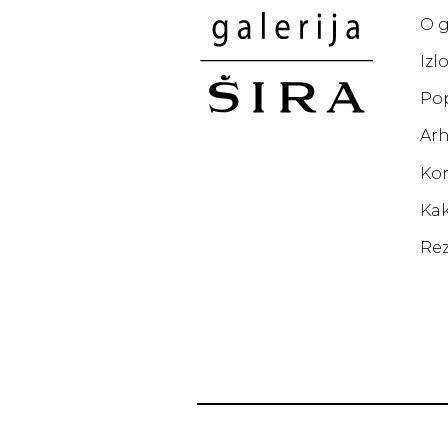
O g
Izl
Po
Arh
Ko
Kak
Rez