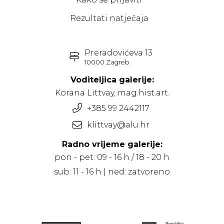
Rezultati natječaja
Preradovićeva 13
10000 Zagreb
Voditeljica galerije:
Korana Littvay, mag.hist.art.
+385 99 2442117
klittvay@alu.hr
Radno vrijeme galerije:
pon - pet: 09 - 16 h / 18 - 20 h
sub: 11 - 16 h | ned: zatvoreno