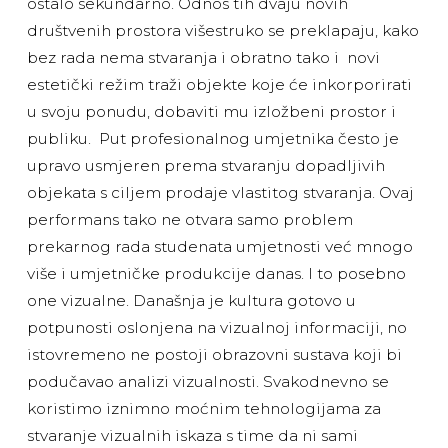
ostalo sekundarno. Odnos tih dvaju novih
društvenih prostora višestruko se preklapaju, kako
bez rada nema stvaranja i obratno tako i novi
estetički režim traži objekte koje će inkorporirati
u svoju ponudu, dobaviti mu izložbeni prostor i
publiku. Put profesionalnog umjetnika često je
upravo usmjeren prema stvaranju dopadljivih
objekata s ciljem prodaje vlastitog stvaranja. Ovaj
performans tako ne otvara samo problem
prekarnog rada studenata umjetnosti već mnogo
više i umjetničke produkcije danas. I to posebno
one vizualne. Današnja je kultura gotovo u
potpunosti oslonjena na vizualnoj informaciji, no
istovremeno ne postoji obrazovni sustava koji bi
podučavao analizi vizualnosti. Svakodnevno se
koristimo iznimno moćnim tehnologijama za
stvaranje vizualnih iskaza s time da ni sami