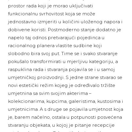
prostor rada koji je morao uključivati
funkcionalnu svrhovitost koja se može
jednostavno izmjeriti u količini uloženog napora i
dobivene koristi. Postmoderno stanje dodatno je
napelo taj odnos pretvarajući pojedinca u
racionalnog planera vlastite sudbine koji
slobodno bira svoj put. Time se i svako stvaranje
pokušalo transformirati u mjerljivu kategoriju, a
raspuklina rada i stvaranja pojavila se i u samoj
umjetničkoj proizvodnji. S jedne strane stvarao se
novi estetički režim kojeg je određivalo tržište
umjetnina sa svim svojim akterima –
kolekcionarima, kupcima, galeristima, kustosima i
umjetnicima. A s druge se pojavila umjetnost koja
je, barem načelno, ostala u potpunosti posvećena
stvaranju objekata, u kojoj je pitanje recepcije