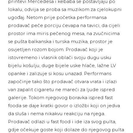
printevi Mercedesa i kebaba se postavljaju po
lokalu, odvija se proba sa muzikom za cjelokupni
ugođaj. Netom prije početka performansa
prodavač peče porciju ćevapa na tavici, da cijeli
prostor ima miris pečenog mesa, na zvučnicima
se pušta balkanska i turska muzika, prostor je
osvjetljen rozom bojom. Prodavač koji je
istovremeno i vlasnik oblači svoju dugu usku
bijelu košulju, duge bijele uske hlače, lažne LV
opanke i zalizuje si kosu unazad. Performans
započinje tako što prodavač otvara vrata i izlazi
van zapalit cigaretu ne mareći za ljude ispred
galerije. Tokom njegovog boravka ispred fast
fooda se daje kratki govor o izložbi koji on jedva
da sluša i nema nikakvu reakciju na njega.
Prodavač odlazi u fast food i ide iza svog pulta,
gdje očekuje goste koji dolaze do njegovog pulta