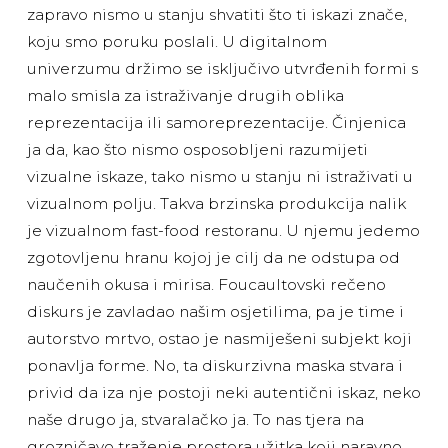
zapravo nismo u stanju shvatiti što ti iskazi znače,
koju smo poruku poslali. U digitalnom
univerzumu držimo se isključivo utvrđenih formi s
malo smisla za istraživanje drugih oblika
reprezentacija ili samoreprezentacije. Činjenica
ja da, kao što nismo osposobljeni razumijeti
vizualne iskaze, tako nismo u stanju ni istraživati u
vizualnom polju. Takva brzinska produkcija nalik
je vizualnom fast-food restoranu. U njemu jedemo
zgotovljenu hranu kojoj je cilj da ne odstupa od
naučenih okusa i mirisa. Foucaultovski rečeno
diskurs je zavladao našim osjetilima, pa je time i
autorstvo mrtvo, ostao je nasmiješeni subjekt koji
ponavlja forme. No, ta diskurzivna maska stvara i
privid da iza nje postoji neki autentični iskaz, neko
naše drugo ja, stvaralačko ja. To nas tjera na
grozničavo traženje prostora užitka koji naravno