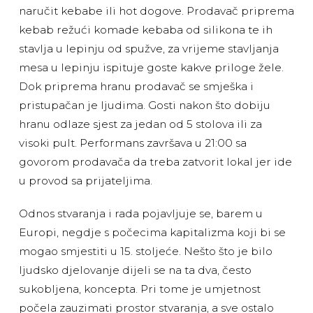
naručit kebabe ili hot dogove. Prodavač priprema
kebab režući komade kebaba od silikona te ih
stavlja u lepinju od spužve, za vrijeme stavljanja
mesa u lepinju ispituje goste kakve priloge žele.
Dok priprema hranu prodavač se smješka i
pristupačan je ljudima. Gosti nakon što dobiju
hranu odlaze sjest za jedan od 5 stolova ili za
visoki pult. Performans završava u 21:00 sa
govorom prodavača da treba zatvorit lokal jer ide
u provod sa prijateljima.
Odnos stvaranja i rada pojavljuje se, barem u
Europi, negdje s počecima kapitalizma koji bi se
mogao smjestiti u 15. stoljeće. Nešto što je bilo
ljudsko djelovanje dijeli se na ta dva, često
sukobljena, koncepta. Pri tome je umjetnost
počela zauzimati prostor stvaranja, a sve ostalo