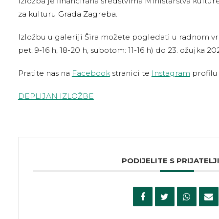
Izložba je financirana sredstvima Ministarstva kultu
za kulturu Grada Zagreba.
Izložbu u galeriji Šira možete pogledati u radnom v
pet: 9-16 h, 18-20 h, subotom: 11-16 h) do 23. ožujka 202
Pratite nas na
Facebook
stranici te
Instagram
profilu 
DEPLIJAN IZLOŽBE
PODIJELITE S PRIJATELJ