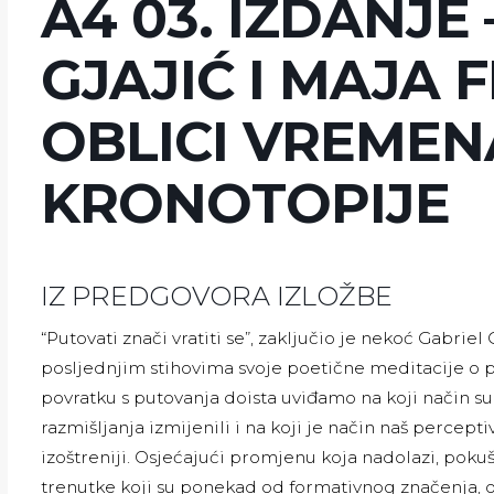
A4 03. IZDANJE
GJAJIĆ I MAJA F
OBLICI VREMENA
KRONOTOPIJE
IZ PREDGOVORA IZLOŽBE
“Putovati znači vratiti se”, zaključio je nekoć Gabrie
posljednjim stihovima svoje poetične meditacije o p
povratku s putovanja doista uviđamo na koji način su 
razmišljanja izmijenili i na koji je način naš percept
izoštreniji. Osjećajući promjenu koja nadolazi, pokuš
trenutke koji su ponekad od formativnog značenja, o