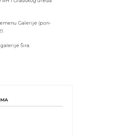
re RH i Gradskog ureda
remenu Galerije (pon-
1.
galerije Šira.
IMA