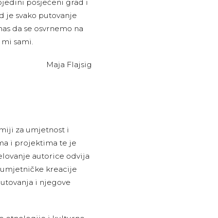
jedini posjećeni grad i
d je svako putovanje
 nas da se osvrnemo na
i mi sami.
Maja Flajsig
miji za umjetnost i
ma i projektima te je
lovanje autorice odvija
u umjetničke kreacije
putovanja i njegove