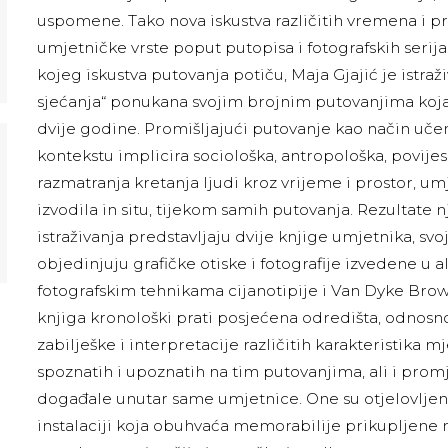
uspomene. Tako nova iskustva različitih vremena i p
umjetničke vrste poput putopisa i fotografskih serija.
kojeg iskustva putovanja potiču, Maja Gjajić je istraž
sjećanja“ ponukana svojim brojnim putovanjima koja 
dvije godine. Promišljajući putovanje kao način učen
kontekstu implicira sociološka, antropološka, povije
razmatranja kretanja ljudi kroz vrijeme i prostor, um
izvodila in situ, tijekom samih putovanja. Rezultate
istraživanja predstavljaju dvije knjige umjetnika, svoj
objedinjuju grafičke otiske i fotografije izvedene u 
fotografskim tehnikama cijanotipije i Van Dyke Brow
knjiga kronološki prati posjećena odredišta, odnosn
zabilješke i interpretacije različitih karakteristika m
spoznatih i upoznatih na tim putovanjima, ali i prom
događale unutar same umjetnice. One su otjelovljene
instalaciji koja obuhvaća memorabilije prikupljene 