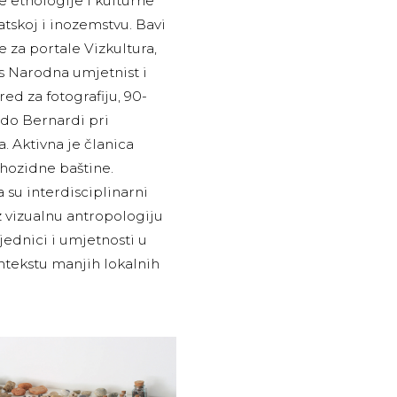
te etnologije i kulturne
atskoj i inozemstvu. Bavi
je za portale Vizkultura,
s Narodna umjetnist i
ed za fotografiju, 90-
rdo Bernardi pri
a. Aktivna je članica
hozidne baštine.
a su interdisciplinarni
vizualnu antropologiju
jednici i umjetnosti u
ntekstu manjih lokalnih