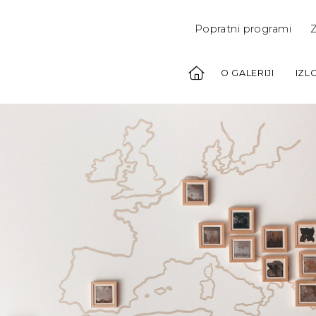
Popratni programi
Z
O GALERIJI
IZL