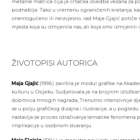
metalne matrice čija je crtačka izvedba vezana za po
podneblje. Tako u vremenu ograničenih kretanja, ka
onemogućeno ili neizvjesno, rad Maje Gjajić potiče
mjesta koja su izmijenila nas, ali koja smo izmijenili 
ŽIVOTOPISI AUTORICA
Maja Gjajić
(1996.) završila je modul grafike na Akade
kulturu u Osijeku. Sudjelovala je na brojnim izložba
dobitnica mnogih nagrada, Trenutno intenzivnije dje
se u polju grafičkog dizajna i ilustracije, a u pogled
nastavlja se proces istraživanja tematike fenomena 
implikacije u osobnom stvaranju.