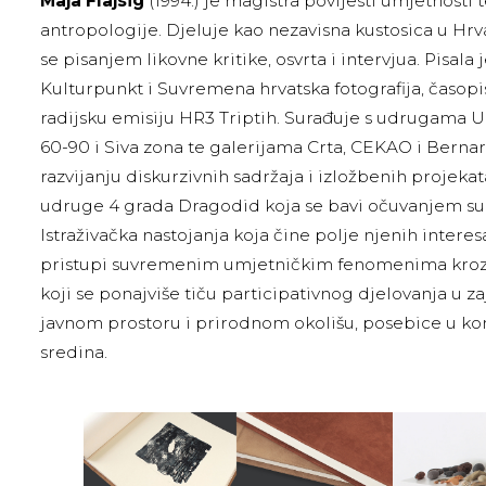
Maja Flajsig
(1994.) je magistra povijesti umjetnosti 
antropologije. Djeluje kao nezavisna kustosica u Hrv
se pisanjem likovne kritike, osvrta i intervjua. Pisala 
Kulturpunkt i Suvremena hrvatska fotografija, časopi
radijsku emisiju HR3 Triptih. Surađuje s udrugama Ur
60-90 i Siva zona te galerijama Crta, CEKAO i Berna
razvijanju diskurzivnih sadržaja i izložbenih projekat
udruge 4 grada Dragodid koja se bavi očuvanjem su
Istraživačka nastojanja koja čine polje njenih interes
pristupi suvremenim umjetničkim fenomenima kroz 
koji se ponajviše tiču participativnog djelovanja u za
javnom prostoru i prirodnom okolišu, posebice u ko
sredina.