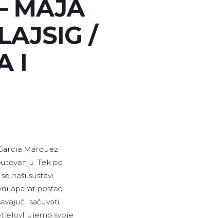
 – MAJA
LAJSIG /
 I
l Garcia Márquez
utovanju. Tek po
se naši sustavi
ivni aparat postao
avajući sačuvati
tjelovljujemo svoje