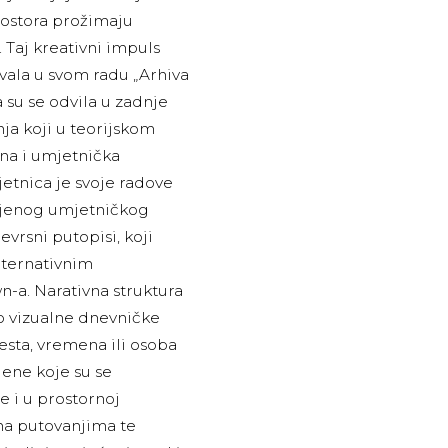
rostora prožimaju
 Taj kreativni impuls
ivala u svom radu „Arhiva
su se odvila u zadnje
ja koji u teorijskom
sna i umjetnička
jetnica je svoje radove
 njenog umjetničkog
evrsni putopisi, koji
alternativnim
n-a. Narativna struktura
o vizualne dnevničke
jesta, vremena ili osoba
jene koje su se
 i u prostornoj
na putovanjima te