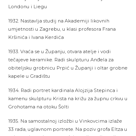
Londonu i Liegu
1932. Nastavlja studij na Akademiji likovnih
umjetnosti u Zagrebu, u klasi profesora Frana
Kršinića i Ivana Kerdića
1933. Vraća se u Županju, otvara atelje i vodi
tečajeve keramike. Radi skulpturu Anđela za
obiteljsku grobnicu Prpić u Županji i oltar grobne
kapele u Gradištu
1934. Radi portret kardinala Alojzija Stepinca i
kamenu skulpturu Krista na križu za župnu crkvu u
Grohotama na otoku Šolti
1935. Na samostalnoj izložbi u Vinkovcima izlaže
33 rada, uglavnom portrete. Na poziv grofa Eltza u