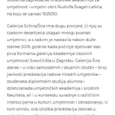
umjetnost i umjetni obrt Rudolfa Švagel-Lešića,
na koju se upisao 1929/30.
Galerija Schira/Šira ima dugu povijest. U njoj su
tijekom desetljeća izlagali mnogi poznati
umjetnici, a s radom je nastavila nakon duže
stanke 2016. godine kada počinje djelovati kao
prva formalna galerija Akademije likovnih
umjetnosti Sveučilišta u Zagrebu. Galerija Šira
danas – u vidu samostalnih i skupnih izložbi – široj
javnosti predstavlja radove mladih umjetnika –
studenata diplomskih studija, alumna i
doktoranada umjetničkih akademija i srodnih
fakulteta, ali i u kontekstu suradnje s različitim
institucijama u kulturi, umjetnosti i obrazovanju. U
tom smislu, ova izložba predstavlja iskorak u