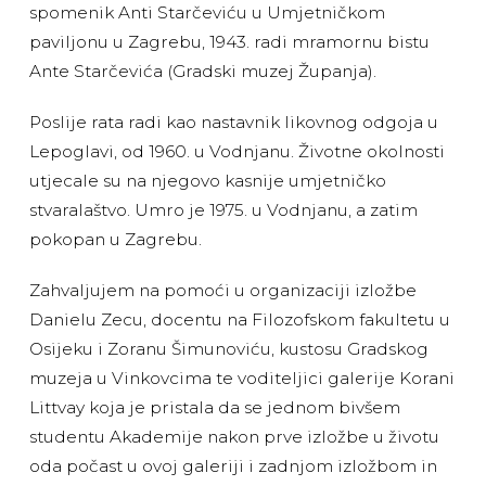
spomenik Anti Starčeviću u Umjetničkom
paviljonu u Zagrebu, 1943. radi mramornu bistu
Ante Starčevića (Gradski muzej Županja).
Poslije rata radi kao nastavnik likovnog odgoja u
Lepoglavi, od 1960. u Vodnjanu. Životne okolnosti
utjecale su na njegovo kasnije umjetničko
stvaralaštvo. Umro je 1975. u Vodnjanu, a zatim
pokopan u Zagrebu.
Zahvaljujem na pomoći u organizaciji izložbe
Danielu Zecu, docentu na Filozofskom fakultetu u
Osijeku i Zoranu Šimunoviću, kustosu Gradskog
muzeja u Vinkovcima te voditeljici galerije Korani
Littvay koja je pristala da se jednom bivšem
studentu Akademije nakon prve izložbe u životu
oda počast u ovoj galeriji i zadnjom izložbom in