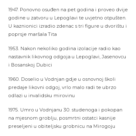
1947. Ponovno osuđen na pet godina i proveo dvije
godine u zatvoru u Lepoglavi te uvjetno otpušten.
U kaznionici izradio zdenac s tri figure u dvorištu i
poprsje maršala Tita
1953. Nakon nekoliko godina izolacije radio kao
nastavnik likovnog odgoja u Lepoglavi, Jasenovcu
i Bosanskoj Dubici
1960. Doselio u Vodnjan gdje u osnovnoj školi
predaje likovni odgoj, vrlo malo radi te ubrzo
odlazi u invalidsku mirovinu
1975. Umro u Vodnjanu 30. studenoga i pokopan
na mjesnom groblju, posmrtni ostatci kasnije
preseljeni u obiteljsku grobnicu na Mirogoju