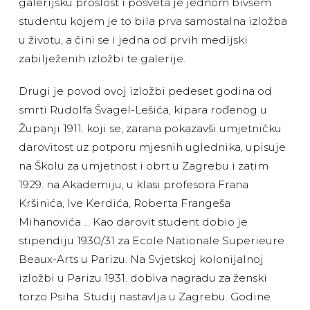
galerijsku prošlost i posveta je jednom bivšem
studentu kojem je to bila prva samostalna izložba
u životu, a čini se i jedna od prvih medijski
zabilježenih izložbi te galerije.
Drugi je povod ovoj izložbi pedeset godina od
smrti Rudolfa Švagel-Lešića, kipara rođenog u
Županji 1911. koji se, zarana pokazavši umjetničku
darovitost uz potporu mjesnih uglednika, upisuje
na Školu za umjetnost i obrt u Zagrebu i zatim
1929. na Akademiju, u klasi profesora Frana
Kršinića, Ive Kerdića, Roberta Frangeša
Mihanovića … Kao darovit student dobio je
stipendiju 1930/31 za Ecole Nationale Superieure
Beaux-Arts u Parizu. Na Svjetskoj kolonijalnoj
izložbi u Parizu 1931. dobiva nagradu za ženski
torzo Psiha. Studij nastavlja u Zagrebu. Godine