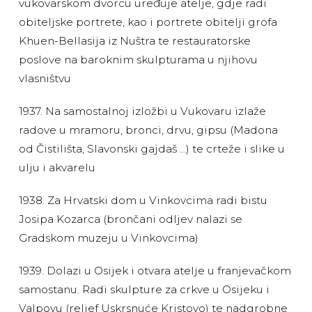
vukovarskom dvorcu uređuje atelje, gdje radi
obiteljske portrete, kao i portrete obitelji grofa
Khuen-Bellasija iz Nuštra te restauratorske
poslove na baroknim skulpturama u njihovu
vlasništvu
1937. Na samostalnoj izložbi u Vukovaru izlaže
radove u mramoru, bronci, drvu, gipsu (Madona
od Čistilišta, Slavonski gajdaš …) te crteže i slike u
ulju i akvarelu
1938. Za Hrvatski dom u Vinkovcima radi bistu
Josipa Kozarca (brončani odljev nalazi se
Gradskom muzeju u Vinkovcima)
1939. Dolazi u Osijek i otvara atelje u franjevačkom
samostanu. Radi skulpture za crkve u Osijeku i
Valpovu (reljef Uskrsnuće Kristovo) te nadgrobne