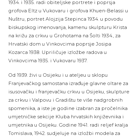
1934. i 1935. radi obiteljske portrete i poprsja
grofova Eltz u Vukovaru i grofova Khuen-Belassi u
Nuštru, portret Alojzija Stepinca 1934. u povodu
biskupskog imenovanja, kamenu skulpturu Krista
na križu za crkvu u Grohotama na Šolti 1934., za
Hrvatski dom u Vinkovcima poprsje Josipa
Kozarca 1938. Upriličuje izložbe radova u
Vinkovcima 1935. i Vukovaru 1937.
Od 1939. živi u Osijeku i u ateljeu u sklopu
Franjevačkog samostana izrađuje glavne oltare za
isusovačku i franjevačku crkvu u Osijeku, skulpture
za crkvu i Valpovu i Gradištu te više nadgrobnih
spomenika, a iste je godine izabran za pročelnika
umjetničke sekcije Kluba hrvatskih književnika i
umjetnika u Osijeku. Godine 1941. radi reljef kralja
Tomislava, 1942. sudjeluje na izložbi modela za