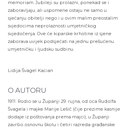
memoriam. Jubileji su prolazni, ponekad se i
zaboravljaju, ali uspomene ostaju ne samo u
sjećanju obitelji nego i u ovim malim preostalim
svjedocima neprolaznosti umjetničkog
svjedočenja. Ove će kiparske krhotine iz sjene
zaborava uvijek podsjećati na jednu prešućenu
umjetničku i ljudsku sudbinu.
Lidija Švagel Kacian
O AUTORU
1911. Rodio se u Županji 29. rujna, od oca Rudolfa
Švagela i majke Marije Lešič (čije prezime kasnije
dodaje iz poštovanja prema majci), u Županji
završio osnovnu školu i četiri razreda građanske