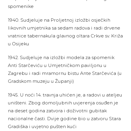
spomenike
1940. Sudjeluje na Proljetnoj izložbi osječkih
likovnih umjetnika sa sedam radova i radi drvene
vratnice tabernakula glavnog oltara Crkve sv. Križa
u Osijeku
1942. Sudjeluje na izložbi modela za spomenik
Anti Starčeviću u Umjetničkom paviljonu u
Zagrebu i radi mramornu bistu Ante Starčevića (u
Gradskom muzeju u Županji)
1945. U noći 14. travnja uhićen je, a radovi u ateljeu
uništeni. Zbog domoljubnih uvjerenja osuđen je
na deset godina zatvora i doživotni gubitak
nacionalne časti. Dvije godine bio u zatvoru Stara
Gradiška i uvjetno pušten kući