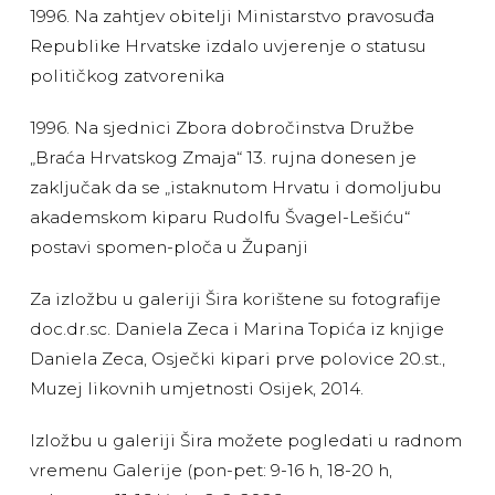
1996. Na zahtjev obitelji Ministarstvo pravosuđa
Republike Hrvatske izdalo uvjerenje o statusu
političkog zatvorenika
1996. Na sjednici Zbora dobročinstva Družbe
„Braća Hrvatskog Zmaja“ 13. rujna donesen je
zaključak da se „istaknutom Hrvatu i domoljubu
akademskom kiparu Rudolfu Švagel-Lešiću“
postavi spomen-ploča u Županji
Za izložbu u galeriji Šira korištene su fotografije
doc.dr.sc. Daniela Zeca i Marina Topića iz knjige
Daniela Zeca, Osječki kipari prve polovice 20.st.,
Muzej likovnih umjetnosti Osijek, 2014.
Izložbu u galeriji Šira možete pogledati u radnom
vremenu Galerije (pon-pet: 9-16 h, 18-20 h,