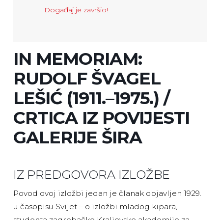
Događaj je završio!
IN MEMORIAM:
RUDOLF ŠVAGEL
LEŠIĆ (1911.–1975.) /
CRTICA IZ POVIJESTI
GALERIJE ŠIRA
IZ PREDGOVORA IZLOŽBE
Povod ovoj izložbi jedan je članak objavljen 1929.
u časopisu Svijet – o izložbi mladog kipara,
studenta zagrebačke Kraljevske akademije za