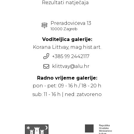
Rezultati natječaja
Preradovićeva 13
10000 Zagreb
Voditeljica galerije:
Korana Littvay, mag.hist.art.
+385 99 2442117
klittvay@alu.hr
Radno vrijeme galerije:
pon - pet: 09 - 16 h / 18 - 20 h
sub: 11 - 16 h | ned: zatvoreno