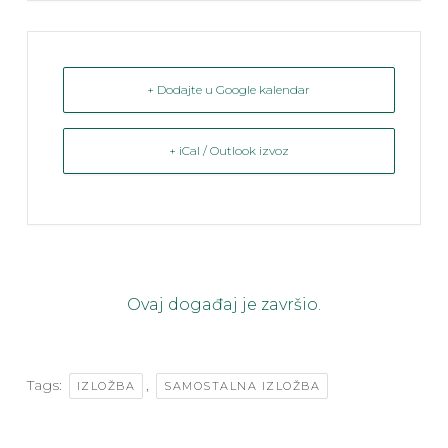
+ Dodajte u Google kalendar
+ iCal / Outlook izvoz
Ovaj događaj je završio.
Tags:
,
IZLOŽBA
SAMOSTALNA IZLOŽBA