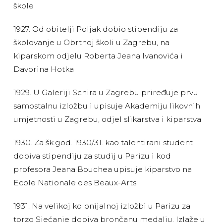
škole
1927. Od obitelji Poljak dobio stipendiju za
školovanje u Obrtnoj školi u Zagrebu, na
kiparskom odjelu Roberta Jeana Ivanovića i
Davorina Hotka
1929. U Galeriji Schira u Zagrebu priređuje prvu
samostalnu izložbu i upisuje Akademiju likovnih
umjetnosti u Zagrebu, odjel slikarstva i kiparstva
1930. Za šk.god. 1930/31. kao talentirani student
dobiva stipendiju za studij u Parizu i kod
profesora Jeana Bouchea upisuje kiparstvo na
Ecole Nationale des Beaux-Arts
1931. Na velikoj kolonijalnoj izložbi u Parizu za
torzo Sjećanje dobiva brončanu medalju. Izlaže u