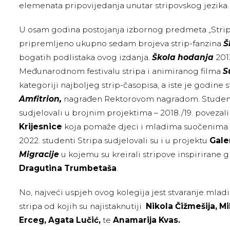
elemenata pripovijedanja unutar stripovskog jezika.
U osam godina postojanja izbornog predmeta „Strip“,
pripremljeno ukupno sedam brojeva strip-fanzina
Š
bogatih podlistaka ovog izdanja.
Škola hodanja
201
Međunarodnom festivalu stripa i animiranog filma
S
kategoriji najboljeg strip-časopisa, a iste je godine
Amfitrion,
nagrađen Rektorovom nagradom. Studenti
sudjelovali u brojnim projektima – 2018./19. povezal
Krijesnice
koja pomaže djeci i mladima suočenima 
2022. studenti Stripa sudjelovali su i u projektu
Gale
Migracije
u kojemu su kreirali stripove inspirirane 
Dragutina Trumbetaša
.
No, najveći uspjeh ovog kolegija jest stvaranje mlad
stripa od kojih su najistaknutiji
Nikola Čižmešija, M
Erceg, Agata Lučić,
te
Anamarija Kvas.