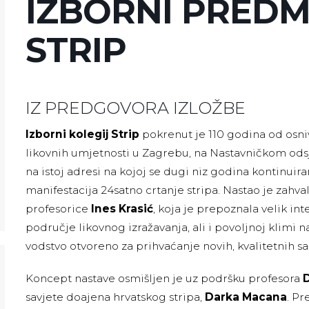
IZBORNI PREDM
STRIP
IZ PREDGOVORA IZLOŽBE
Izborni kolegij Strip
pokrenut je 110 godina od osn
likovnih umjetnosti u Zagrebu, na Nastavničkom ods
na istoj adresi na kojoj se dugi niz godina kontinuir
manifestacija 24satno crtanje stripa. Nastao je zahva
profesorice
Ines Krasić
, koja je prepoznala velik in
područje likovnog izražavanja, ali i povoljnoj klimi n
vodstvo otvoreno za prihvaćanje novih, kvalitetnih sa
Koncept nastave osmišljen je uz podršku profesora
savjete doajena hrvatskog stripa,
Darka Macana
. Pr