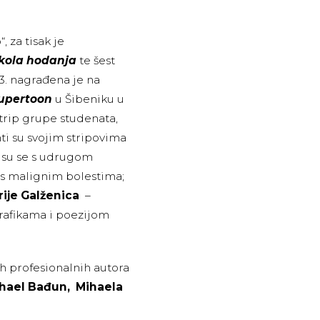
 za tisak je
kola hodanja
te šest
3. nagrađena je na
upertoon
u Šibeniku u
 strip grupe studenata,
 su svojim stripovima
i su se s udrugom
s malignim bolestima;
rije Galženica
–
grafikama i poezijom
ih profesionalnih autora
ihael Bađun,
Mihaela