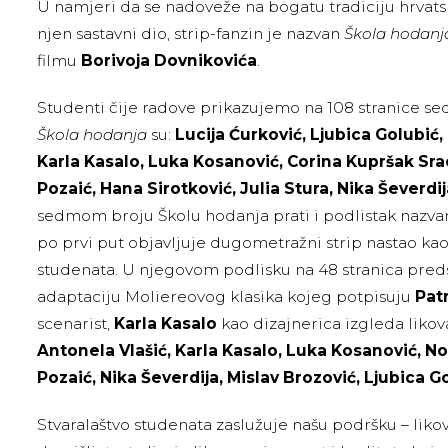
U namjeri da se nadoveže na bogatu tradiciju hrvats
njen sastavni dio, strip-fanzin je nazvan
Škola hodanj
filmu
Borivoja Dovnikovića
.
Studenti čije radove prikazujemo na 108 stranice se
Škola hodanja
su:
Lucija Ćurković, Ljubica Golubić,
Karla Kasalo, Luka Kosanović, Corina Kupršak Srac
Pozaić, Hana Sirotković, Julia Stura, Nika Ševerdij
sedmom broju Školu hodanja prati i podlistak nazv
po prvi put objavljuje dugometražni strip nastao ka
studenata. U njegovom podlisku na 48 stranica pred
adaptaciju Moliereovog klasika kojeg potpisuju
Pat
scenarist,
Karla Kasalo
kao dizajnerica izgleda likov
Antonela Vlašić, Karla Kasalo, Luka Kosanović, No
Pozaić, Nika Ševerdija, Mislav Brozović, Ljubica Go
Stvaralaštvo studenata zaslužuje našu podršku – likov