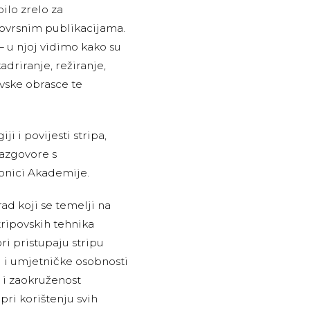
bilo zrelo za
novrsnim publikacijama.
– u njoj vidimo kako su
driranje, režiranje,
ovske obrasce te
i i povijesti stripa,
razgovore s
onici Akademije.
rad koji se temelji na
tripovskih tehnika
ri pristupaju stripu
ti i umjetničke osobnosti
t i zaokruženost
pri korištenju svih