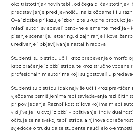
oko tristotinjak novih tabli, od čega bi čak stotinjak 
predstavljanje pred javnošću, na izložbama ili u raz
Ova izložba prikazuje izbor iz te ukupne produkcije 
mladi autori svladavali osnovne elemente medija – ka
pisanje scenarija, lettering, dizajniranje likova, žanr
uređivanje i objavljivanje nastalih radova.
Studenti su o stripu učili kroz predavanja o morfologij
kroz praćenje izložbi stripa, te kroz stručno vođene 
profesionalnim autorima koji su gostovali u predava
Studenti su o stripu ipak najviše učili kroz praktičan 
vježbama osmišljenima radi savladavanja različitih s
pripovijedanja. Raznolikost stilova kojima mladi auto
vidljiva je i u ovoj izložbi – poštivanje individualnos
očituje se na svakoj tabli stripa, a njihova dorečenos
svjedoče o trudu da se studente nauči elokventnosti 