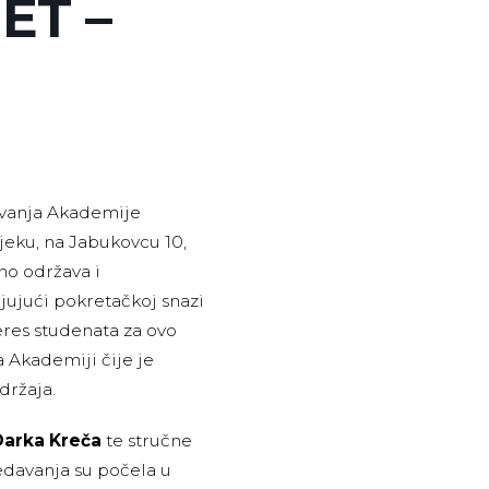
ET –
ivanja Akademije
jeku, na Jabukovcu 10,
ano održava i
ljujući pokretačkoj snazi
teres studenata za ovo
a Akademiji čije je
držaja.
Darka Kreča
te stručne
edavanja su počela u