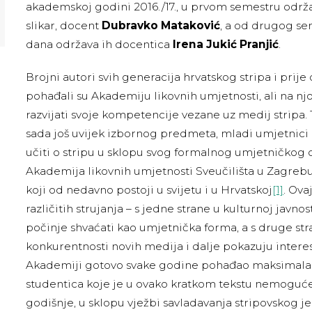
akademskoj godini 2016./17., u prvom semestru održ
slikar, docent
Dubravko Mataković
, a od drugog s
dana održava ih docentica
Irena Jukić Pranjić
.
Brojni autori svih generacija hrvatskog stripa i prij
pohađali su Akademiju likovnih umjetnosti, ali na nj
razvijati svoje kompetencije vezane uz medij stripa.
sada još uvijek izbornog predmeta, mladi umjetnic
učiti o stripu u sklopu svog formalnog umjetničkog 
Akademija likovnih umjetnosti Sveučilišta u Zagreb
koji od nedavno postoji u svijetu i u Hrvatskoj
[1]
. Ova
različitih strujanja – s jedne strane u kulturnoj javnost
počinje shvaćati kao umjetnička forma, a s druge st
konkurentnosti novih medija i dalje pokazuju interes
Akademiji gotovo svake godine pohađao maksimalan
studentica koje je u ovako kratkom tekstu nemoguće
godišnje, u sklopu vježbi savladavanja stripovskog je