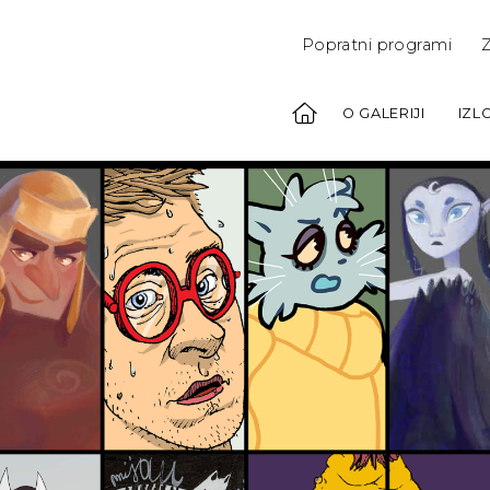
Popratni programi
Z
O GALERIJI
IZL