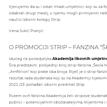
Vjerujemo da su i ostali mladi umjetnici, koji su za f
odabrali drugi medij, u njemu mogli primijeniti nešt
naučio Izborni kolegij Strip.
Irena Jukić Pranjić
O PROMOCIJI STRIP – FANZINA “
Idućeg će ponedjeljka
Akademija likovnih umjetn
Šira predstaviti posljednji broj strip-fanzina „Škola 
„Amfitrion“ koji prate oba broja. Riječ je o strip-fanz
rezultat rada studenata koji su na Akademiji tijek
2022./23. pohađali izborni predmet
Strip
.
Putem ovih fanzina Akademija želi stripove studenata
publici – potencijalnim obožavateljima, klijentima i 