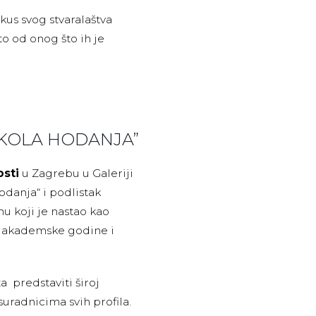
okus svog stvaralaštva
o od onog što ih je
ŠKOLA HODANJA”
osti
u Zagrebu u Galeriji
hodanja“ i podlistak
inu koji je nastao kao
om akademske godine i
 predstaviti široj
suradnicima svih profila.