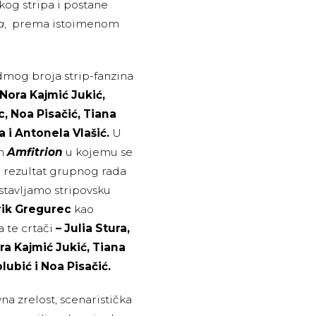
kog stripa i postane
a
, prema istoimenom
dmog broja strip-fanzina
 Nora Kajmić Jukić,
, Noa Pisačić, Tiana
a i Antonela Vlašić.
U
an
Amfitrion
u kojemu se
o rezultat grupnog rada
stavljamo stripovsku
rik Gregurec
kao
a te crtači
– Julia Stura,
ra Kajmić Jukić, Tiana
lubić i Noa Pisačić.
na zrelost, scenaristička