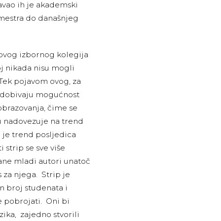
avao ih je akademski
emestra do današnjeg
e ovog izbornog kolegija
oj nikada nisu mogli
 Tek pojavom ovog, za
i dobivaju mogućnost
obrazovanja, čime se
u nadovezuje na trend
j je trend posljedica
i strip se sve više
rane mladi autori unatoč
 za njega. Strip je
 broj studenata i
 pobrojati. Oni bi
zika, zajedno stvorili