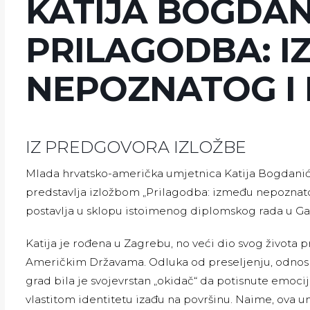
KATIJA BOGDANI
PRILAGODBA: I
NEPOZNATOG I
IZ PREDGOVORA IZLOŽBE
Mlada hrvatsko-američka umjetnica Katija Bogdanić
predstavlja izložbom „Prilagodba: između nepoznat
postavlja u sklopu istoimenog diplomskog rada u Gale
Katija je rođena u Zagrebu, no veći dio svog života 
Američkim Državama. Odluka od preseljenju, odnosn
grad bila je svojevrstan „okidač“ da potisnute emocij
vlastitom identitetu izađu na površinu. Naime, ova u