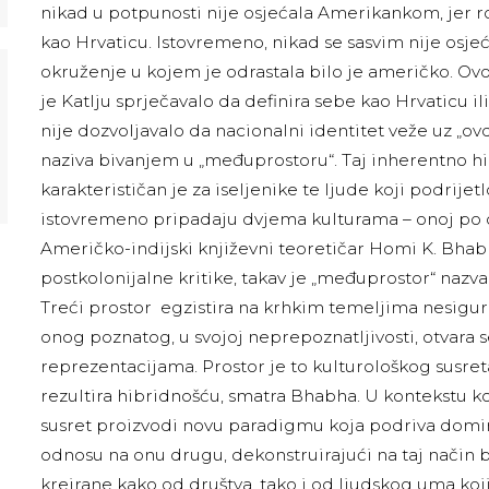
nikad u potpunosti nije osjećala Amerikankom, jer rod
kao Hrvaticu. Istovremeno, nikad se sasvim nije osjeć
okruženje u kojem je odrastala bilo je američko. Ovo
je KatIju sprječavalo da definira sebe kao Hrvaticu il
nije dozvoljavalo da nacionalni identitet veže uz „ovdj
naziva bivanjem u „međuprostoru“. Taj inherentno 
karakterističan je za iseljenike te ljude koji podrijet
istovremeno pripadaju dvjema kulturama – onoj po o
Američko-indijski književni teoretičar Homi K. Bhab
postkolonijalne kritike, takav je „međuprostor“ nazv
Treći prostor egzistira na krhkim temeljima nesigurn
onog poznatog, u svojoj neprepoznatljivosti, otvara 
reprezentacijama. Prostor je to kulturološkog susret
rezultira hibridnošću, smatra Bhabha. U kontekstu ko
susret proizvodi novu paradigmu koja podriva domin
odnosu na onu drugu, dekonstruirajući na taj način 
kreirane kako od društva, tako i od ljudskog uma koj