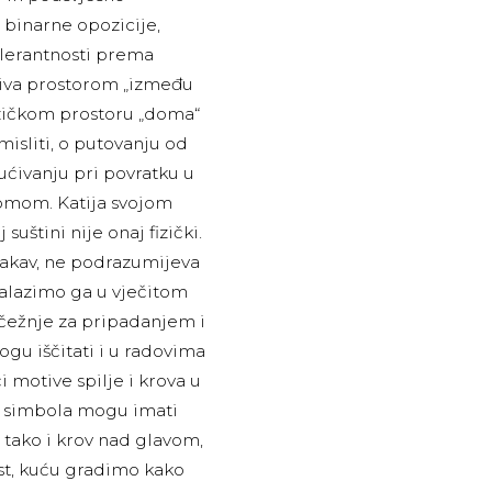
e binarne opozicije,
 tolerantnosti prema
ziva prostorom „između
zičkom prostoru „doma“
misliti, o putovanju od
ućivanju pri povratku u
domom. Katija svojom
uštini nije onaj fizički.
 takav, ne podrazumijeva
onalazimo ga u vječitom
 čežnje za pripadanjem i
ogu iščitati i u radovima
i motive spilje i krova u
a simbola mogu imati
pa tako i krov nad glavom,
st, kuću gradimo kako