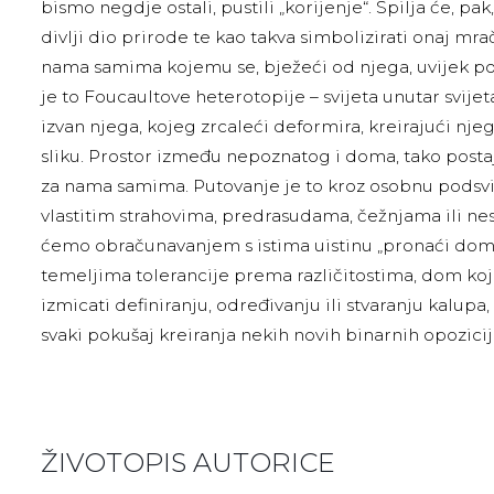
bismo negdje ostali, pustili „korijenje“. Spilja će, pa
divlji dio prirode te kao takva simbolizirati onaj mra
nama samima kojemu se, bježeći od njega, uvijek p
je to Foucaultove heterotopije – svijeta unutar svije
izvan njega, kojeg zrcaleći deformira, kreirajući nj
sliku. Prostor između nepoznatog i doma, tako post
za nama samima. Putovanje je to kroz osobnu podsvij
vlastitim strahovima, predrasudama, čežnjama ili ne
ćemo obračunavanjem s istima uistinu „pronaći dom
temeljima tolerancije prema različitostima, dom koji
izmicati definiranju, određivanju ili stvaranju kalupa,
svaki pokušaj kreiranja nekih novih binarnih opozicij
ŽIVOTOPIS AUTORICE