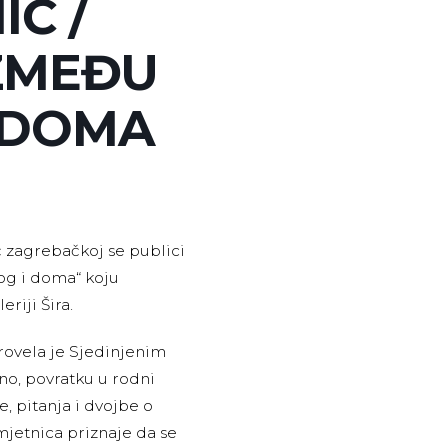
Ć /
ZMEĐU
 DOMA
 zagrebačkoj se publici
og i doma“ koju
riji Šira.
provela je Sjedinjenim
o, povratku u rodni
e, pitanja i dvojbe o
mjetnica priznaje da se