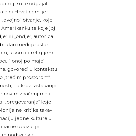
itelji su je odgajali
ala ni Hrvaticom, jer
 „dvojno“ bivanje, koje
i Amerikanku te koje joj
e“ ili „ondje“, autorica
hibridan međuprostor
lom, rasom ili religijom
cu i onoj po majci.
ha, govoreći u kontekstu
ao „trećim prostorom“.
osti, no kroz rastakanje
se novim značenjima i
a i„pregovaranja“ koje
lonijalne kritike takav
aciju jedne kulture u
binarne opozicije
i ih podsvjesno