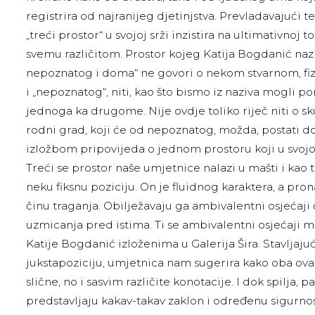
registrira od najranijeg djetinjstva. Prevladavajući t
„treći prostor“ u svojoj srži inzistira na ultimativnoj
svemu različitom. Prostor kojeg Katija Bogdanić na
nepoznatog i doma“ ne govori o nekom stvarnom, fi
i „nepoznatog“, niti, kao što bismo iz naziva mogli po
jednoga ka drugome. Nije ovdje toliko riječ niti o sk
rodni grad, koji će od nepoznatog, možda, postati 
izložbom pripovijeda o jednom prostoru koji u svojoj s
Treći se prostor naše umjetnice nalazi u mašti i kao
neku fiksnu poziciju. On je fluidnog karaktera, a pr
činu traganja. Obilježavaju ga ambivalentni osjećaji
uzmicanja pred istima. Ti se ambivalentni osjećaji m
Katije Bogdanić izloženima u Galerija Šira. Stavljajuć
jukstapoziciju, umjetnica nam sugerira kako oba ov
slične, no i sasvim različite konotacije. I dok spilja, 
predstavljaju kakav-takav zaklon i određenu sigurno