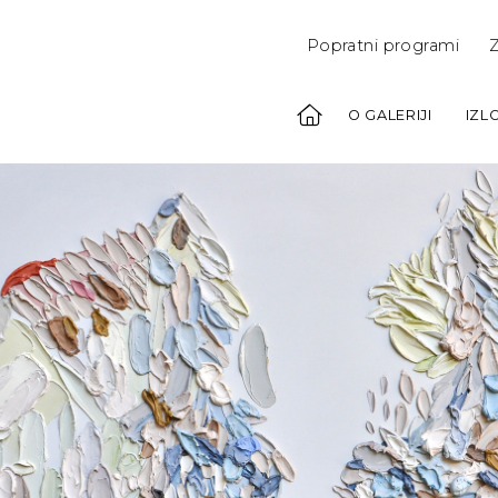
Popratni programi
Z
O GALERIJI
IZL