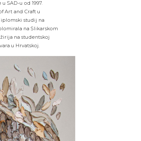
e u SAD-u od 1997.
f Art and Craft u
diplomski studij na
plomirala na Slikarskom
irija na studentskoj
vara u Hrvatskoj.