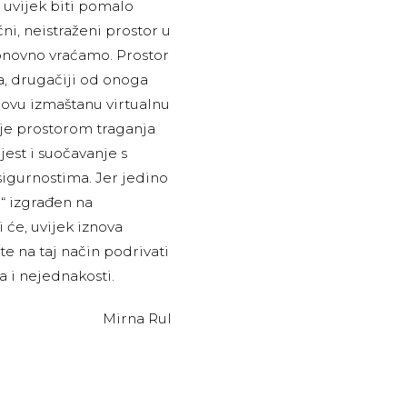
k, uvijek biti pomalo
čni, neistraženi prostor u
onovno vraćamo. Prostor
ta, drugačiji od onoga
egovu izmaštanu virtualnu
aje prostorom traganja
est i suočavanje s
sigurnostima. Jer jedino
“ izgrađen na
 će, uvijek iznova
 te na taj način podrivati
a i nejednakosti.
Mirna Rul