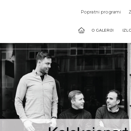
Popratni programi
Z
O GALERIJI
IZL