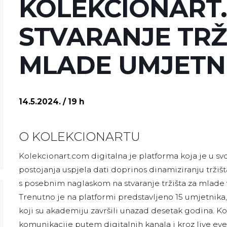
KOLEKCIONART.
STVARANJE TRŽ
MLADE UMJETN
14.5.2024. / 19 h
O KOLEKCIONARTU
Kolekcionart.com digitalna je platforma koja je u sv
postojanja uspjela dati doprinos dinamiziranju tržiš
s posebnim naglaskom na stvaranje tržišta za mlade 
Trenutno je na platformi predstavljeno 15 umjetnika
koji su akademiju završili unazad desetak godina. 
komunikacije putem digitalnih kanala i kroz live even