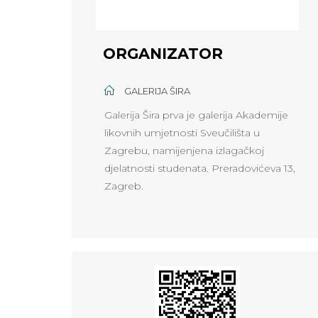
ORGANIZATOR
GALERIJA ŠIRA
Galerija Šira prva je galerija Akademije
likovnih umjetnosti Sveučilišta u
Zagrebu, namijenjena izlagačkoj
djelatnosti studenata. Preradovićeva 13,
Zagreb.