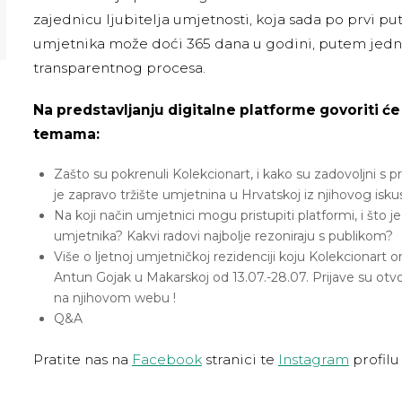
zajednicu ljubitelja umjetnosti, koja sada po prvi pu
umjetnika može doći 365 dana u godini, putem jedn
transparentnog procesa.
Na predstavljanju digitalne platforme govoriti će
temama:
Zašto su pokrenuli Kolekcionart, i kako su zadovoljni 
je zapravo tržište umjetnina u Hrvatskoj iz njihovog isku
Na koji način umjetnici mogu pristupiti platformi, i što je
umjetnika? Kakvi radovi najbolje rezoniraju s publikom?
Više o ljetnoj umjetničkoj rezidenciji koju Kolekcionart o
Antun Gojak u Makarskoj od 13.07.-28.07. Prijave su otvor
na njihovom webu !
Q&A
Pratite nas na
Facebook
stranici te
Instagram
profilu 