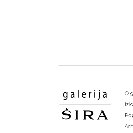
O g
Izl
Po
Arh