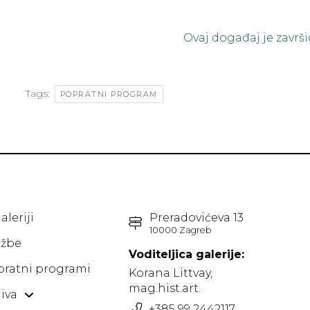
Ovaj događaj je završi
Tags:
POPRATNI PROGRAM
aleriji
Preradovićeva 13
10000 Zagreb
ožbe
Voditeljica galerije:
pratni programi
Korana Littvay,
mag.hist.art.
iva
+385 99 2442117