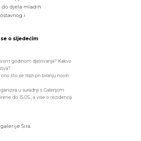
t do djela mladih
ostavnog i
 se o sljedećim
s prvom godinom djelovanja? Kakvo
stva?
 ono što se traži pri biranju novih
rganizira u suradnji s Galerijom
ene do 15.05., a više o rezidenciji
galerije Šira.