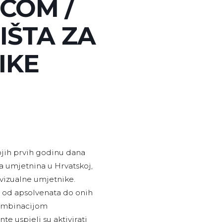
COM /
IŠTA ZA
IKE
ojih prvih godinu dana
ta umjetnina u Hrvatskoj,
vizualne umjetnike.
, od apsolvenata do onih
Kombinacijom
te uspjeli su aktivirati