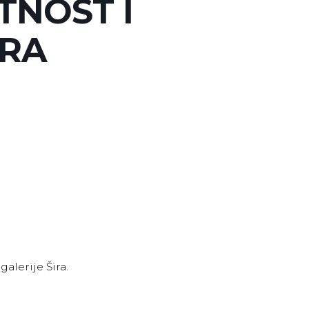
TNOST I
URA
galerije Šira.