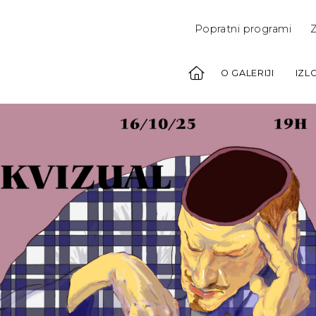
Popratni programi
Z
O GALERIJI
IZL