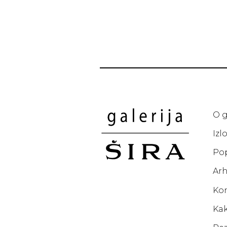
O g
Izl
Po
Arh
Ko
Kak