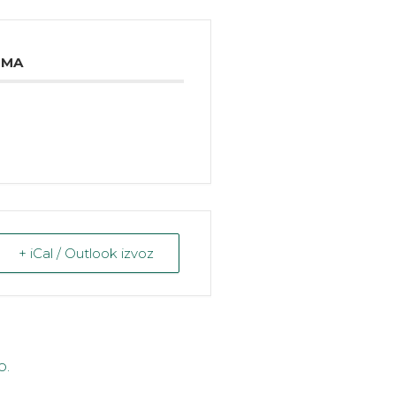
IMA
+ iCal / Outlook izvoz
o.