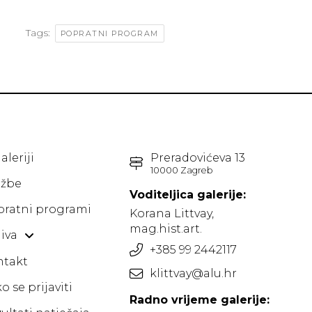
Tags:
POPRATNI PROGRAM
aleriji
Preradovićeva 13
10000 Zagreb
ožbe
Voditeljica galerije:
pratni programi
Korana Littvay,
mag.hist.art.
iva
+385 99 2442117
ntakt
klittvay@alu.hr
o se prijaviti
Radno vrijeme galerije: