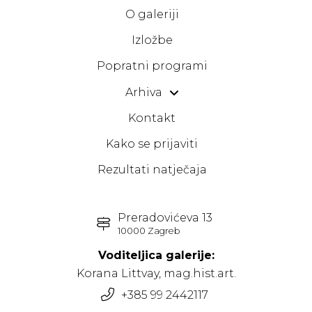
O galeriji
Izložbe
Popratni programi
Arhiva
Kontakt
Kako se prijaviti
Rezultati natječaja
Preradovićeva 13
10000 Zagreb
Voditeljica galerije:
Korana Littvay, mag.hist.art.
+385 99 2442117