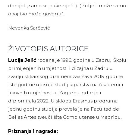
donijeti, samo su puke riječi (…) šutjeti može samo
onaj tko može govoriti“.
Nevenka Šarčević
ŽIVOTOPIS AUTORICE
Lucija Jelić
rođena je 1996. godine u Zadru. Školu
primijenjenih umjetnosti i dizajna u Zadru u
zvanju slikarskog dizajnera završava 2015. godine.
Iste godine upisuje studij kiparstva na Akademiji
likovnih umjetnosti u Zagrebu, gdje je i
diplomirala 2022. U sklopu Erasmus programa
jednu godinu studija provela je na Facultad de
Bellas Artes sveučilišta Complutense u Madridu.
Priznanja i nagrade: