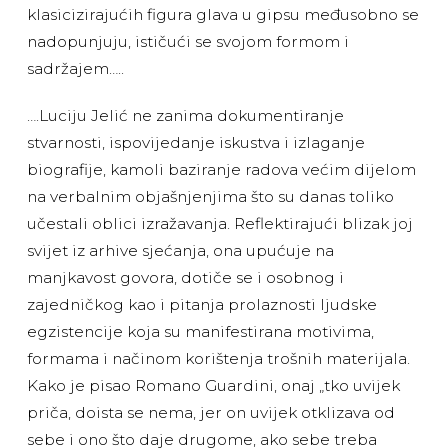
klasicizirajućih figura glava u gipsu međusobno se
nadopunjuju, ističući se svojom formom i
sadržajem…..
….Luciju Jelić ne zanima dokumentiranje
stvarnosti, ispovijedanje iskustva i izlaganje
biografije, kamoli baziranje radova većim dijelom
na verbalnim objašnjenjima što su danas toliko
učestali oblici izražavanja. Reflektirajući blizak joj
svijet iz arhive sjećanja, ona upućuje na
manjkavost govora, dotiče se i osobnog i
zajedničkog kao i pitanja prolaznosti ljudske
egzistencije koja su manifestirana motivima,
formama i načinom korištenja trošnih materijala.
Kako je pisao Romano Guardini, onaj „tko uvijek
priča, doista se nema, jer on uvijek otklizava od
sebe i ono što daje drugome, ako sebe treba