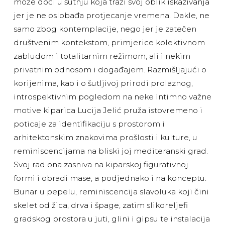
može doći u šutnju koja traži svoj oblik iskazivanja
jer je ne oslobađa protjecanje vremena. Dakle, ne
samo zbog kontemplacije, nego jer je zatečen
društvenim kontekstom, primjerice kolektivnom
zabludom i totalitarnim režimom, ali i nekim
privatnim odnosom i događajem. Razmišljajući o
korijenima, kao i o šutljivoj prirodi prolaznog,
introspektivnim pogledom na neke intimno važne
motive kiparica Lucija Jelić pruža istovremeno i
poticaje za identifikaciju s prostorom i
arhitektonskim znakovima prošlosti i kulture, u
reminiscencijama na bliski joj mediteranski grad.
Svoj rad ona zasniva na kiparskoj figurativnoj
formi i obradi mase, a podjednako i na konceptu.
Bunar u pepelu, reminiscencija slavoluka koji čini
skelet od žica, drva i špage, zatim slikoreljefi
gradskog prostora u juti, glini i gipsu te instalacija