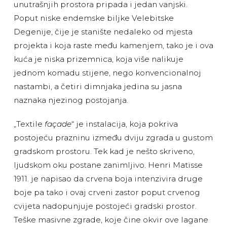
unutrašnjih prostora pripada i jedan vanjski.
Poput niske endemske biljke Velebitske
Degenije, čije je stanište nedaleko od mjesta
projekta i koja raste među kamenjem, tako je i ova
kuća je niska prizemnica, koja više nalikuje
jednom komadu stijene, nego konvencionalnoj
nastambi, a četiri dimnjaka jedina su jasna
naznaka njezinog postojanja.
„Textile
façade
“ je instalacija, koja pokriva
postojeću prazninu između dviju zgrada u gustom
gradskom prostoru. Tek kad je nešto skriveno,
ljudskom oku postane zanimljivo. Henri Matisse
1911. je napisao da crvena boja intenzivira druge
boje pa tako i ovaj crveni zastor poput crvenog
cvijeta nadopunjuje postojeći gradski prostor.
Teške masivne zgrade, koje čine okvir ove lagane