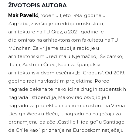
ŽIVOTOPIS AUTORA
Mak Pavelić
, rođen u ljeto 1993. godine u
Zagrebu, završio je preddiplomski studij
arhitekture na TU Graz, a 2021. godine je
diplomirao na arhitektonskom fakultetu na TU
München. Za vrijeme studija radio je u
arhitektonskim uredima u Njemačkoj, Švicarskoj,
Italiji, Austriji i Čileu, kao i za španjolski
arhitektonski dvomjesečnik „El Croquis”. Od 2019.
godine radi na vlastitim projektima. Pored
nagrade dekana te nekolicine drugih studentskih
nagrada i stipendija, Makov rad osvojio je 1.
nagradu za projekt u urbanom prostoru na Viena
Design Week u Beču, 1. nagradu na natječaju za
prenamjenu palače „Castillo Hidalgo” u Santiago
de Chile kao i priznanje na Europskom natječaju