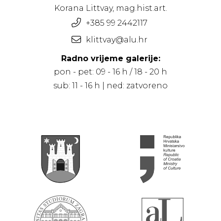
Korana Littvay, mag.hist.art.
+385 99 2442117
klittvay@alu.hr
Radno vrijeme galerije:
pon - pet: 09 - 16 h / 18 - 20 h
sub: 11 - 16 h | ned: zatvoreno