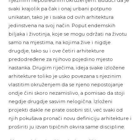
njezinim neposrednim okruženjem. Budući da je
svaki krajolik pa čak i onaj urbani potpuno
unikatan, tako je i svaka od ovih arhitektura
jedinstvena na svoj način. Poput endemskih
biljaka i životinja, koje se mogu održati na životu
samo na mjestima, na kojima žive i nigdje
drugdje, tako su i ove četiri arhitekture
predodređene za njihovo pojedino mjesto
nastanka. Drugim riječima, ideja svake izložene
arhitekture toliko je usko povezana s njezinim
vlastitim okruženjem da se njeno nepostojanje
ondje čini skoro nezamislivo, a pomisao da stoji
negdje drugdje sasvim nelogična. Izloženi
projekti dakle ne prate osobni stil, već svaki od
njih pokušava pronaći novu definiciju arhitekture i
proširiti ju izvan tipičnih okvira same discipline.