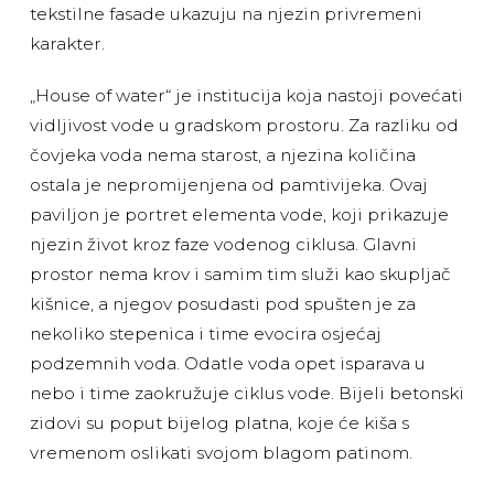
tekstilne fasade ukazuju na njezin privremeni
karakter.
„House of water“ je institucija koja nastoji povećati
vidljivost vode u gradskom prostoru. Za razliku od
čovjeka voda nema starost, a njezina količina
ostala je nepromijenjena od pamtivijeka. Ovaj
paviljon je portret elementa vode, koji prikazuje
njezin život kroz faze vodenog ciklusa. Glavni
prostor nema krov i samim tim služi kao skupljač
kišnice, a njegov posudasti pod spušten je za
nekoliko stepenica i time evocira osjećaj
podzemnih voda. Odatle voda opet isparava u
nebo i time zaokružuje ciklus vode. Bijeli betonski
zidovi su poput bijelog platna, koje će kiša s
vremenom oslikati svojom blagom patinom.