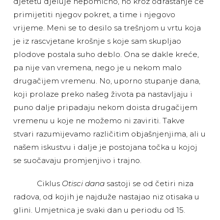
djetetu djeluje nepomično, no kroz odrastanje će
primijetiti njegov pokret, a time i njegovo
vrijeme. Meni se to desilo sa trešnjom u vrtu koja
je iz rascvjetane krošnje s koje sam skupljao
plodove postala suho deblo. Ona se dakle kreće,
pa nije van vremena, nego je u nekom malo
drugačijem vremenu. No, uporno stupanje dana,
koji prolaze preko našeg života pa nastavljaju i
puno dalje pripadaju nekom doista drugačijem
vremenu u koje ne možemo ni zaviriti. Takve
stvari razumijevamo različitim objašnjenjima, ali u
našem iskustvu i dalje je postojana točka u kojoj
se suočavaju promjenjivo i trajno.
Ciklus
Otisci dana
sastoji se od četiri niza
radova, od kojih je najduže nastajao niz otisaka u
glini. Umjetnica je svaki dan u periodu od 15.