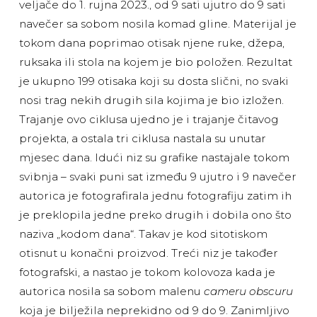
veljače do 1. rujna 2023., od 9 sati ujutro do 9 sati
navečer sa sobom nosila komad gline. Materijal je
tokom dana poprimao otisak njene ruke, džepa,
ruksaka ili stola na kojem je bio položen. Rezultat
je ukupno 199 otisaka koji su dosta slični, no svaki
nosi trag nekih drugih sila kojima je bio izložen.
Trajanje ovo ciklusa ujedno je i trajanje čitavog
projekta, a ostala tri ciklusa nastala su unutar
mjesec dana. Idući niz su grafike nastajale tokom
svibnja – svaki puni sat između 9 ujutro i 9 navečer
autorica je fotografirala jednu fotografiju zatim ih
je preklopila jedne preko drugih i dobila ono što
naziva „kodom dana“. Takav je kod sitotiskom
otisnut u konačni proizvod. Treći niz je također
fotografski, a nastao je tokom kolovoza kada je
autorica nosila sa sobom malenu
cameru obscuru
koja je bilježila neprekidno od 9 do 9. Zanimljivo