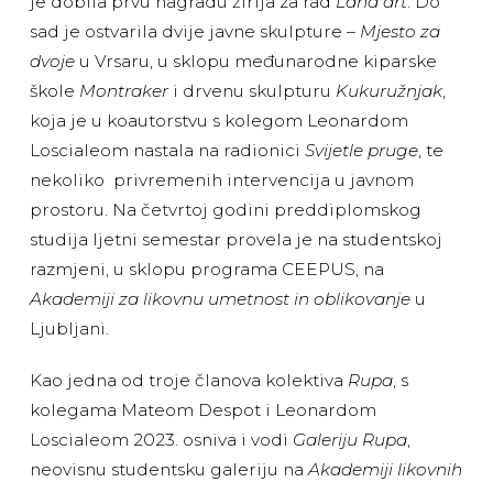
je dobila prvu nagradu žirija za rad
Land art
. Do
sad je ostvarila dvije javne skulpture –
Mjesto za
dvoje
u Vrsaru, u sklopu međunarodne kiparske
škole
Montraker
i drvenu skulpturu
Kukuružnjak
,
koja je u koautorstvu s kolegom Leonardom
Loscialeom nastala na radionici
Svijetle pruge
, te
nekoliko privremenih intervencija u javnom
prostoru. Na četvrtoj godini preddiplomskog
studija ljetni semestar provela je na studentskoj
razmjeni, u sklopu programa CEEPUS, na
Akademiji za likovnu umetnost in oblikovanje
u
Ljubljani.
Kao jedna od troje članova kolektiva
Rupa
, s
kolegama Mateom Despot i Leonardom
Loscialeom 2023. osniva i vodi
Galeriju Rupa
,
neovisnu studentsku galeriju na
Akademiji likovnih