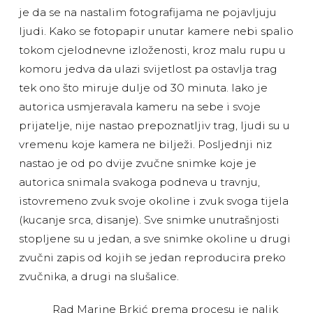
je da se na nastalim fotografijama ne pojavljuju
ljudi. Kako se fotopapir unutar kamere nebi spalio
tokom cjelodnevne izloženosti, kroz malu rupu u
komoru jedva da ulazi svijetlost pa ostavlja trag
tek ono što miruje dulje od 30 minuta. Iako je
autorica usmjeravala kameru na sebe i svoje
prijatelje, nije nastao prepoznatljiv trag, ljudi su u
vremenu koje kamera ne bilježi. Posljednji niz
nastao je od po dvije zvučne snimke koje je
autorica snimala svakoga podneva u travnju,
istovremeno zvuk svoje okoline i zvuk svoga tijela
(kucanje srca, disanje). Sve snimke unutrašnjosti
stopljene su u jedan, a sve snimke okoline u drugi
zvučni zapis od kojih se jedan reproducira preko
zvučnika, a drugi na slušalice.
Rad Marine Brkić prema procesu je nalik