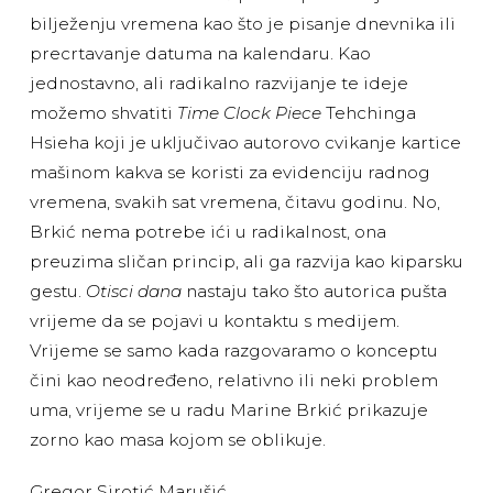
bilježenju vremena kao što je pisanje dnevnika ili
precrtavanje datuma na kalendaru. Kao
jednostavno, ali radikalno razvijanje te ideje
možemo shvatiti
Time Clock Piece
Tehchinga
Hsieha koji je uključivao autorovo cvikanje kartice
mašinom kakva se koristi za evidenciju radnog
vremena, svakih sat vremena, čitavu godinu. No,
Brkić nema potrebe ići u radikalnost, ona
preuzima sličan princip, ali ga razvija kao kiparsku
gestu.
Otisci dana
nastaju tako što autorica pušta
vrijeme da se pojavi u kontaktu s medijem.
Vrijeme se samo kada razgovaramo o konceptu
čini kao neodređeno, relativno ili neki problem
uma, vrijeme se u radu Marine Brkić prikazuje
zorno kao masa kojom se oblikuje.
Gregor Sirotić Marušić