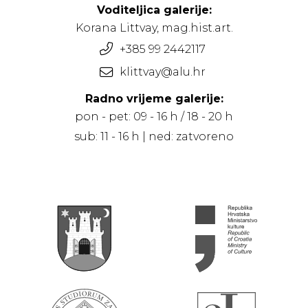
Voditeljica galerije:
Korana Littvay, mag.hist.art.
+385 99 2442117
klittvay@alu.hr
Radno vrijeme galerije:
pon - pet: 09 - 16 h / 18 - 20 h
sub: 11 - 16 h | ned: zatvoreno