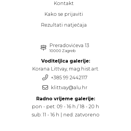
Kontakt
Kako se prijaviti
Rezultati natječaja
Preradovićeva 13
10000 Zagreb
Voditeljica galerije:
Korana Littvay, mag.hist.art.
+385 99 2442117
klittvay@alu.hr
Radno vrijeme galerije:
pon - pet: 09 - 16 h / 18 - 20 h
sub: 11 - 16 h | ned: zatvoreno