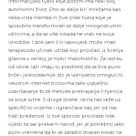
informacijsko tijelo koje potom ima neki svoj
autonomni život. Ono se dalje širi mrežama kao
neka vrsta
memea
ili žive slike-tijela koje je
sposobno transformirati se dalje mnogostrukim
oblicima, a da se više nikada ne vrati na svoje
ishodište. I dok sam čin ispovijedi može imati
terapeutski učinak, užitak koji proizlazi iz širenja
glasina u velikoj je mjeri mazohistički. Za razliku
od istine, laži imaju tu prednost da se šire puno
brže i jednostavnije, što je vjerojatno omogućilo
iskusnim internet trolovima tako uspješno
usavršavanje brze metode prekrajanja činjenica
za svoje svrhe. S druge strane, istina nas veže uz
specifično vrijeme i ograničava nas, jer od nas
traži predanost. Iz ove sporosti proizlaze loše
vijesti za sav prekarni narod, jer je potrebno jako
puno vremena da bi se zaradio stvaran novac na