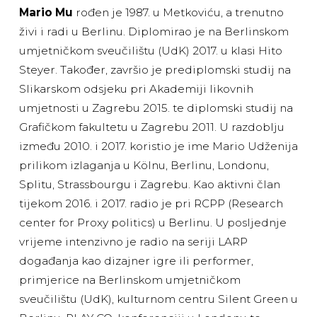
Mario Mu
rođen je 1987. u Metkoviću, a trenutno
živi i radi u Berlinu. Diplomirao je na Berlinskom
umjetničkom sveučilištu (UdK) 2017. u klasi Hito
Steyer. Također, završio je prediplomski studij na
Slikarskom odsjeku pri Akademiji likovnih
umjetnosti u Zagrebu 2015. te diplomski studij na
Grafičkom fakultetu u Zagrebu 2011. U razdoblju
između 2010. i 2017. koristio je ime Mario Udženija
prilikom izlaganja u Kölnu, Berlinu, Londonu,
Splitu, Strassbourgu i Zagrebu. Kao aktivni član
tijekom 2016. i 2017. radio je pri RCPP (Research
center for Proxy politics) u Berlinu. U posljednje
vrijeme intenzivno je radio na seriji LARP
događanja kao dizajner igre ili performer,
primjerice na Berlinskom umjetničkom
sveučilištu (UdK), kulturnom centru Silent Green u