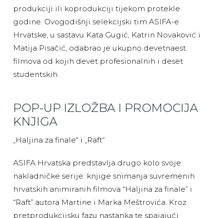
produkciji ili koprodukciji tijekom protekle
godine. Ovogodišnji selekcijski tim ASIFA-e
Hrvatske, u sastavu Kata Gugić, Katrin Novaković i
Matija Pisačić, odabrao je ukupno devetnaest
filmova od kojih devet profesionalnih i deset
studentskih.
POP-UP IZLOŽBA I PROMOCIJA
KNJIGA
„Haljina za finale“ i „Raft“
ASIFA Hrvatska predstavlja drugo kolo svoje
nakladničke serije: knjige snimanja suvremenih
hrvatskih animiranih filmova “Haljina za finale” i
“Raft” autora Martine i Marka Meštrovića. Kroz
pretprodukcijsku fazu nastanka te spajajući