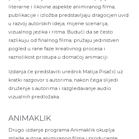
literarne i likovne aspekte animiranog filma,
publikacije i izložba predstavljaju dragocjen uvid
u razvoj autorskih ideja, mijene scenarija,
vizualnog jezika i ritma. Budući da se često
razlikuju od finalnog filma, pružaju jedinstven
pogled u rane faze kreativnog procesa i
raznolikost pristupa u domaćoj animaciji.
Izdanja će predstaviti urednik Matija Pisačić uz
kratki razgovor s autorima, nakon čega slijedi
druženje s autorima i razgledavanje audio
vizualnih predložaka.
ANIMAKLIK
Drugo izdanje programa Animaklik okuplja
mlade autore animiranog filma i producente,