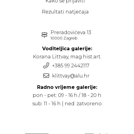
Kako se prijaviti
Rezultati natječaja
Preradovićeva 13
10000 Zagreb
Voditeljica galerije:
Korana Littvay, mag.hist.art.
+385 99 2442117
klittvay@alu.hr
Radno vrijeme galerije:
pon - pet: 09 - 16 h / 18 - 20 h
sub: 11 - 16 h | ned: zatvoreno