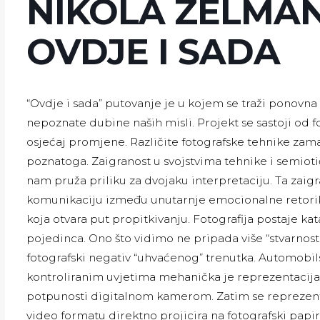
NIKOLA ZELMAN
OVDJE I SADA
“Ovdje i sada” putovanje je u kojem se traži ponovna
nepoznate dubine naših misli. Projekt se sastoji od 
osjećaj promjene. Različite fotografske tehnike zam
poznatoga. Zaigranost u svojstvima tehnike i semiot
nam pruža priliku za dvojaku interpretaciju. Ta zaigr
komunikaciju između unutarnje emocionalne retorike
koja otvara put propitkivanju. Fotografija postaje kat
pojedinca. Ono što vidimo ne pripada više “stvarnosti”
fotografski negativ “uhvaćenog” trenutka. Automobil
kontroliranim uvjetima mehanička je reprezentacija 
potpunosti digitalnom kamerom. Zatim se reprezent
video formatu direktno projicira na fotografski papi