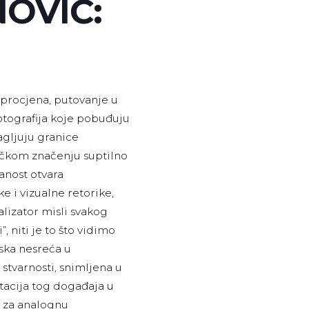
OVIĆ:
 procjena, putovanje u
fotografija koje pobuđuju
agljuju granice
ičkom značenju suptilno
anost otvara
 i vizualne retorike,
alizator misli svakog
, niti je to što vidimo
ska nesreća u
stvarnosti, snimljena u
acija tog događaja u
r za analognu