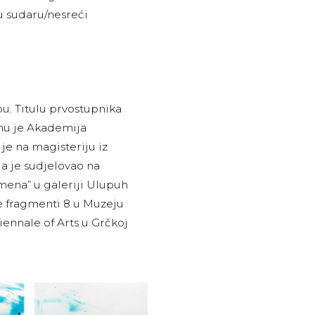
 u sudaru/nesreći
u. Titulu prvostupnika
 mu je Akademija
je na magisteriju iz
da je sudjelovao na
mena” u galeriji Ulupuh
ste fragmenti 8 u Muzeju
iennale of Arts u Grčkoj