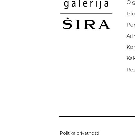
O g
Izl
Po
Arh
Ko
Kak
Rez
Politika privatnosti