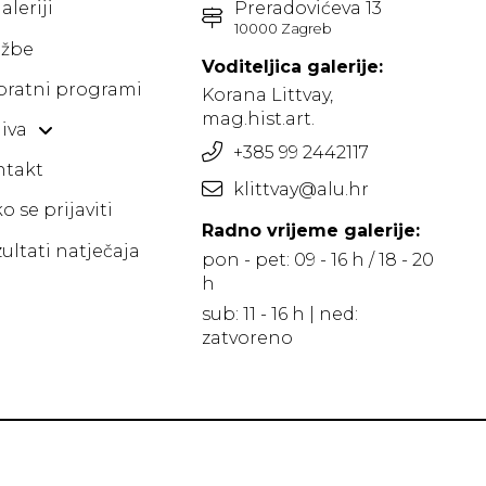
aleriji
Preradovićeva 13
10000 Zagreb
ožbe
Voditeljica galerije:
pratni programi
Korana Littvay,
mag.hist.art.
iva
+385 99 2442117
ntakt
klittvay@alu.hr
o se prijaviti
Radno vrijeme galerije:
ultati natječaja
pon - pet: 09 - 16 h / 18 - 20
h
sub: 11 - 16 h | ned:
zatvoreno