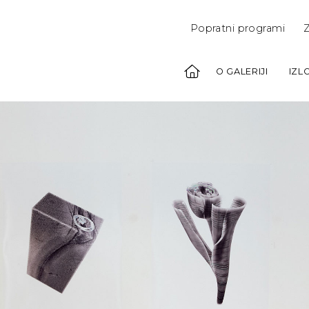
Popratni programi
Z
O GALERIJI
IZL