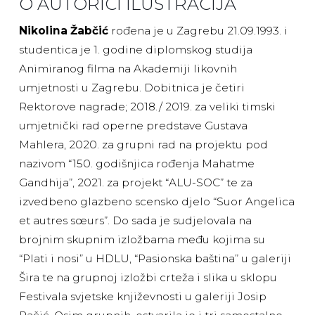
O AUTORICI ILUSTRACIJA
Nikolina Žabčić
rođena je u Zagrebu 21.09.1993. i
studentica je 1. godine diplomskog studija
Animiranog filma na Akademiji likovnih
umjetnosti u Zagrebu. Dobitnica je četiri
Rektorove nagrade; 2018./ 2019. za veliki timski
umjetnički rad operne predstave Gustava
Mahlera, 2020. za grupni rad na projektu pod
nazivom “150. godišnjica rođenja Mahatme
Gandhija”, 2021. za projekt “ALU-SOC” te za
izvedbeno glazbeno scensko djelo “Suor Angelica
et autres sœurs”. Do sada je sudjelovala na
brojnim skupnim izložbama među kojima su
“Plati i nosi” u HDLU, “Pasionska baština” u galeriji
Šira te na grupnoj izložbi crteža i slika u sklopu
Festivala svjetske književnosti u galeriji Josip