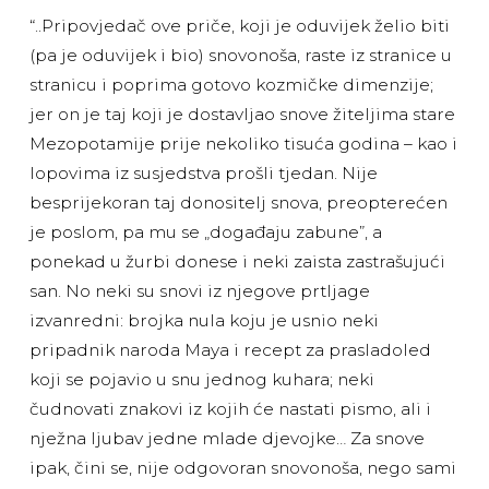
“..Pripovjedač ove priče, koji je oduvijek želio biti
(pa je oduvijek i bio) snovonoša, raste iz stranice u
stranicu i poprima gotovo kozmičke dimenzije;
jer on je taj koji je dostavljao snove žiteljima stare
Mezopotamije prije nekoliko tisuća godina – kao i
lopovima iz susjedstva prošli tjedan. Nije
besprijekoran taj donositelj snova, preopterećen
je poslom, pa mu se „događaju zabune”, a
ponekad u žurbi donese i neki zaista zastrašujući
san. No neki su snovi iz njegove prtljage
izvanredni: brojka nula koju je usnio neki
pripadnik naroda Maya i recept za prasladoled
koji se pojavio u snu jednog kuhara; neki
čudnovati znakovi iz kojih će nastati pismo, ali i
nježna ljubav jedne mlade djevojke… Za snove
ipak, čini se, nije odgovoran snovonoša, nego sami