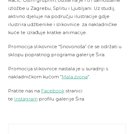
Račić. Osim grupnih, ostvarila je i tri samostalne
izložbe u Zagrebu, Splitu i Ljubljani. Uz studij,
aktivno djeluje na području ilustracije gdje
ilustrira udžbenike i slikovnice za nakladničke
kuće te izrađuje kratke animacije.
Promocija slikovnice “Snovonoša” će se održati u
sklopu popratnog programa galerije Šira.
Promocija slikovnice nastala je u suradnji s
nakladničkom kućom “
Mala zvona
“.
Pratite nas na
Facebook
stranici
te
Instagram
profilu galerije Šira.