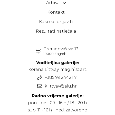
Arhiva
Kontakt
Kako se prijaviti
Rezultati natječaja
Preradovićeva 13
10000 Zagreb
Voditeljica galerije:
Korana Littvay, mag.hist.art.
+385 99 2442117
klittvay@alu.hr
Radno vrijeme galerije:
pon - pet: 09 - 16 h / 18 - 20 h
sub: 11 - 16 h | ned: zatvoreno