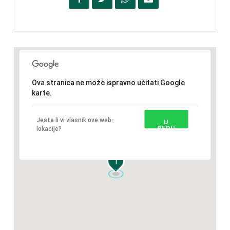
Ova stranica ne može ispravno učitati Google
karte.
Jeste li vi vlasnik ove web-
U
REDU
lokacije?
1