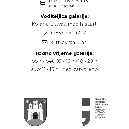
Preradovićeva 13
10000 Zagreb
Voditeljica galerije:
Korana Littvay, mag.hist.art.
+385 99 2442117
klittvay@alu.hr
Radno vrijeme galerije:
pon - pet: 09 - 16 h / 18 - 20 h
sub: 11 - 16 h | ned: zatvoreno