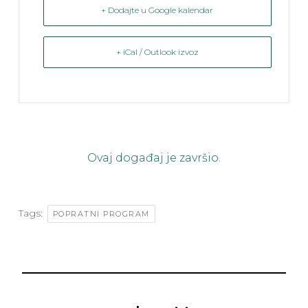
+ Dodajte u Google kalendar
+ iCal / Outlook izvoz
Ovaj događaj je završio.
Tags:
POPRATNI PROGRAM