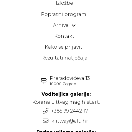
Izložbe
Popratni programi
Arhiva
Kontakt
Kako se prijaviti
Rezultati natječaja
Preradovićeva 13
10000 Zagreb
Voditeljica galerije:
Korana Littvay, mag.hist.art.
+385 99 2442117
klittvay@alu.hr