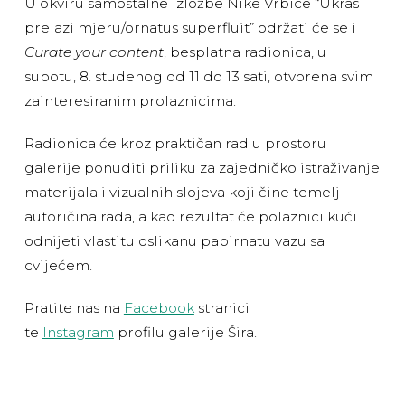
U okviru samostalne izložbe Nike Vrbice “Ukras
prelazi mjeru/ornatus superfluit” održati će se i
Curate your content
, besplatna radionica, u
subotu, 8. studenog od 11 do 13 sati, otvorena svim
zainteresiranim prolaznicima.
Radionica će kroz praktičan rad u prostoru
galerije ponuditi priliku za zajedničko istraživanje
materijala i vizualnih slojeva koji čine temelj
autoričina rada, a kao rezultat će polaznici kući
odnijeti vlastitu oslikanu papirnatu vazu sa
cvijećem.
Pratite nas na
Facebook
stranici
te
Instagram
profilu galerije Šira.