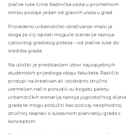
zračne luke čime Radnička cesta u prometnom
smislu postaje jedan od glavnih ulaza u grad.
Provedeno urbanističko istraživanje imalo je
stoga za cilj ispitati moguće scenarije razvoja
cjelovitog gradskog poteza – od zračne luke do
središta grada.
Na izložbi je predstavljen izbor najuspješnijih
studentskih prijedloga obaju fakulteta. Različiti
pristupi na kreativan ali istodobno stručno
utemeljen način ponudili su bogatu paletu
urbanističkih scenarija razvoja jugoistočnog dijela
grada te mogu poslužiti kao poticaj neophodnoj
stručnoj raspravi o sustavnom planiranju grada s
konceptom.