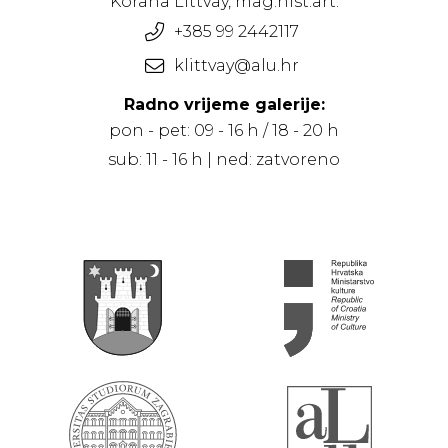
Korana Littvay, mag.hist.art.
+385 99 2442117
klittvay@alu.hr
Radno vrijeme galerije:
pon - pet: 09 - 16 h / 18 - 20 h
sub: 11 - 16 h | ned: zatvoreno