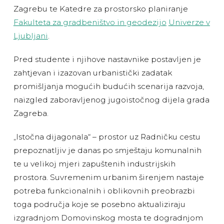
Zagrebu te Katedre za prostorsko planiranje
Fakulteta za gradbeništvo in geodezijo
Univerze v
Ljubljani
.
Pred studente i njihove nastavnike postavljen je
zahtjevan i izazovan urbanistički zadatak
promišljanja mogućih budućih scenarija razvoja,
naizgled zaboravljenog jugoistočnog dijela grada
Zagreba.
„Istočna dijagonala“ – prostor uz Radničku cestu
prepoznatljiv je danas po smještaju komunalnih
te u velikoj mjeri zapuštenih industrijskih
prostora. Suvremenim urbanim širenjem nastaje
potreba funkcionalnih i oblikovnih preobrazbi
toga područja koje se posebno aktualiziraju
izgradnjom Domovinskog mosta te dogradnjom