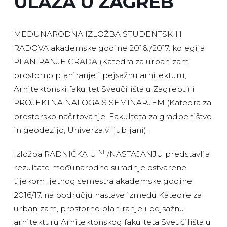
ULAZA U ZAGREB
MEĐUNARODNA IZLOŽBA STUDENTSKIH
RADOVA akademske godine 2016./2017. kolegija
PLANIRANJE GRADA (Katedra za urbanizam,
prostorno planiranje i pejsažnu arhitekturu,
Arhitektonski fakultet Sveučilišta u Zagrebu) i
PROJEKTNA NALOGA S SEMINARJEM (Katedra za
prostorsko načrtovanje, Fakulteta za gradbeništvo
in geodezijo, Univerza v ljubljani).
NE
Izložba RADNIČKA U
/NASTAJANJU predstavlja
rezultate međunarodne suradnje ostvarene
tijekom ljetnog semestra akademske godine
2016/17. na području nastave između Katedre za
urbanizam, prostorno planiranje i pejsažnu
arhitekturu Arhitektonskog fakulteta Sveučilišta u