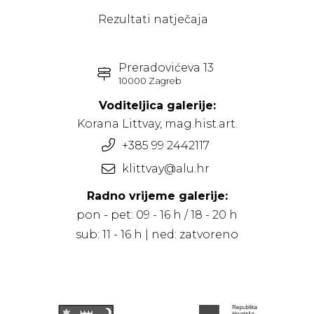
Rezultati natječaja
Preradovićeva 13
10000 Zagreb
Voditeljica galerije:
Korana Littvay, mag.hist.art.
+385 99 2442117
klittvay@alu.hr
Radno vrijeme galerije:
pon - pet: 09 - 16 h / 18 - 20 h
sub: 11 - 16 h | ned: zatvoreno