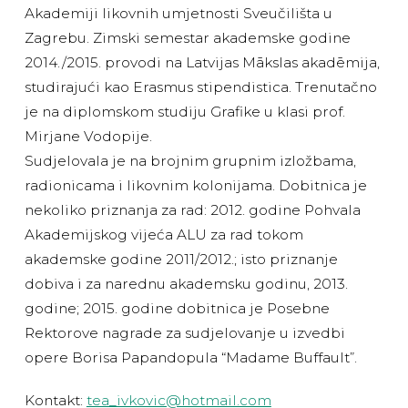
Akademiji likovnih umjetnosti Sveučilišta u
Zagrebu. Zimski semestar akademske godine
2014./2015. provodi na Latvijas Mākslas akadēmija,
studirajući kao Erasmus stipendistica. Trenutačno
je na diplomskom studiju Grafike u klasi prof.
Mirjane Vodopije.
Sudjelovala je na brojnim grupnim izložbama,
radionicama i likovnim kolonijama. Dobitnica je
nekoliko priznanja za rad: 2012. godine Pohvala
Akademijskog vijeća ALU za rad tokom
akademske godine 2011/2012.; isto priznanje
dobiva i za narednu akademsku godinu, 2013.
godine; 2015. godine dobitnica je Posebne
Rektorove nagrade za sudjelovanje u izvedbi
opere Borisa Papandopula “Madame Buffault”.
Kontakt:
tea_ivkovic@hotmail.com