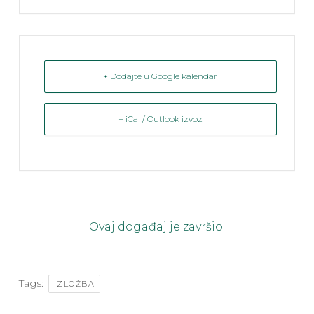
+ Dodajte u Google kalendar
+ iCal / Outlook izvoz
Ovaj događaj je završio.
Tags:
IZLOŽBA