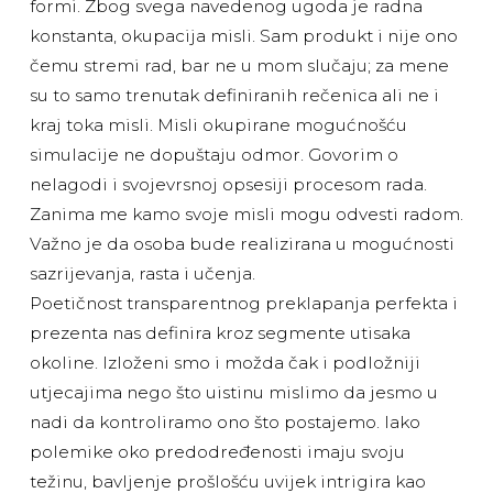
formi. Zbog svega navedenog ugoda je radna
konstanta, okupacija misli. Sam produkt i nije ono
čemu stremi rad, bar ne u mom slučaju; za mene
su to samo trenutak definiranih rečenica ali ne i
kraj toka misli. Misli okupirane mogućnošću
simulacije ne dopuštaju odmor. Govorim o
nelagodi i svojevrsnoj opsesiji procesom rada.
Zanima me kamo svoje misli mogu odvesti radom.
Važno je da osoba bude realizirana u mogućnosti
sazrijevanja, rasta i učenja.
Poetičnost transparentnog preklapanja perfekta i
prezenta nas definira kroz segmente utisaka
okoline. Izloženi smo i možda čak i podložniji
utjecajima nego što uistinu mislimo da jesmo u
nadi da kontroliramo ono što postajemo. Iako
polemike oko predodređenosti imaju svoju
težinu, bavljenje prošlošću uvijek intrigira kao