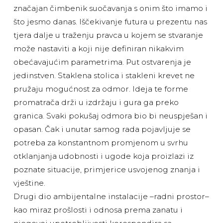
značajan čimbenik suočavanja s onim što imamo i
što jesmo danas. Iščekivanje futura u prezentu nas
tjera dalje u traženju pravca u kojem se stvaranje
može nastaviti a koji nije definiran nikakvim
obećavajućim parametrima. Put ostvarenja je
jedinstven. Staklena stolica i stakleni krevet ne
pružaju mogućnost za odmor. Ideja te forme
promatrača drži u izdržaju i gura ga preko
granica. Svaki pokušaj odmora bio bi neuspješan i
opasan. Čak i unutar samog rada pojavljuje se
potreba za konstantnom promjenom u svrhu
otklanjanja udobnosti i ugode koja proizlazi iz
poznate situacije, primjerice usvojenog znanja i
vještine.
Drugi dio ambijentalne instalacije –radni prostor–
kao miraz prošlosti i odnosa prema zanatu i