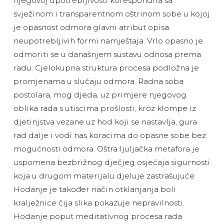
njegovoj upotrebljivosti korespondira sa
svježinom i transparentnom oštrinom sobe u kojoj
je opasnost odmora glavni atribut opisa
neupotrebljivih formi namještaja. Vrlo opasno je
odmoriti se u današnjem sustavu odnosa prema
radu. Cjelokupna struktura procesa podložna je
promjenama u slučaju odmora. Radna soba
postolara, mog djeda, uz primjere njegovog
oblika rada s utiscima prošlosti, kroz klompe iz
djetinjstva vezane uz hod koji se nastavlja, gura
rad dalje i vodi nas koracima do opasne sobe bez
mogućnosti odmora. Oštra ljuljačka metafora je
uspomena bezbrižnog dječjeg osjećaja sigurnosti
koja u drugom materijalu djeluje zastrašujuće.
Hodanje je također način otklanjanja boli
kralježnice čija slika pokazuje nepravilnosti.
Hodanje poput meditativnog procesa rada