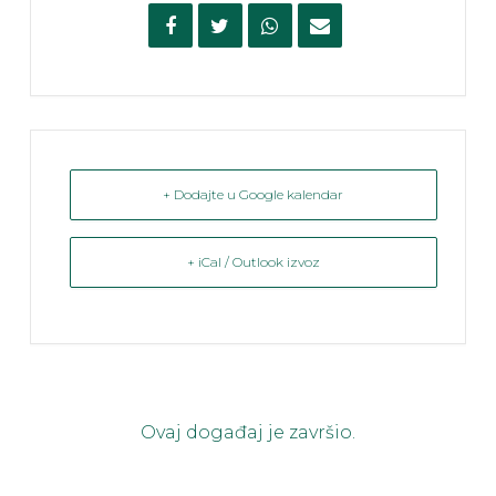
+ Dodajte u Google kalendar
+ iCal / Outlook izvoz
Ovaj događaj je završio.