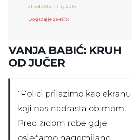
31 kol 2016
- 11 ruj 2016
Događaj je završio!
VANJA BABIĆ: KRUH
OD JUČER
“Polici prilazimo kao ekranu
koji nas nadrasta obimom.
Pred zidom robe gdje
osjećamo nagomilano