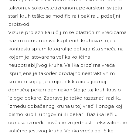
takvom, visoko estetiziranom, pekarskom svijetu
stari kruh teško se modificira i pakira u poželjni
proizvod.
Vizure prolaznika u čijim se plastičnim vrećicama
naziru obrisi upravo kupljenih kruhova stoje u
kontrastu spram fotografije odlagališta smeća na
kojem je istovarena velika količina
neupotrebljivog kruha. Velika prozirna vreća
ispunjena je također prodajno neatraktivnim
kruhom kojeg je umjetnik kupio u jednoj
domaćoj pekari dan nakon što je taj kruh krasio
izloge pekare. Zapravo je teško razaznati razliku
između odbačenog kruha u toj vreći i onoga koji
bismo kupili u trgovini ili pekari. Razlika leži u
odnosu između novčane vrijednosti i ekvivalentne
količine jestivog kruha. Velika vreća od 15 kg