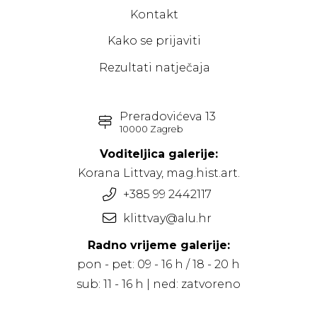
Kontakt
Kako se prijaviti
Rezultati natječaja
Preradovićeva 13
10000 Zagreb
Voditeljica galerije:
Korana Littvay, mag.hist.art.
+385 99 2442117
klittvay@alu.hr
Radno vrijeme galerije:
pon - pet: 09 - 16 h / 18 - 20 h
sub: 11 - 16 h | ned: zatvoreno