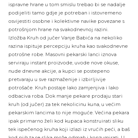
ispravne hrane u tom smislu trebao bi se nadalje
podijeliti tamo gdje je potreban i istovremeno
osvijestiti osobne i kolektivne navike povezane s
potrošnjom hrane na svakodnevnoj razini.
Izložba Kruh od jučer Vanje Babića na nekoliko
razina ispituje percepciju kruha kao svakodnevne
potrošne robe. Masovni pekarski lanci iznova
serviraju instant proizvode, uvode nove okuse,
nude dnevne akcije, a kupci se postepeno
pretvaraju u sve razmaženije i izbirljivije
potrošače. Kruh postaje lako zamjenjiva i lako
odbaciva roba. Dok manje pekare prodaju stari
kruh (od jučer) za tek nekolicinu kuna, u većim
pekarskim lancima to nije moguće. Većina pekara
ipak primarno želi kod kupaca konstruirati sliku
tek ispečenog kruha koji izlazi iz vrućih peći, a baš
kod njih ta se slika može odmah i konzumirati. U