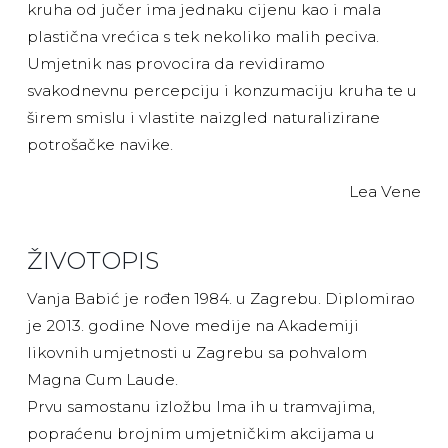
kruha od jučer ima jednaku cijenu kao i mala
plastična vrećica s tek nekoliko malih peciva.
Umjetnik nas provocira da revidiramo
svakodnevnu percepciju i konzumaciju kruha te u
širem smislu i vlastite naizgled naturalizirane
potrošačke navike.
Lea Vene
ŽIVOTOPIS
Vanja Babić je rođen 1984. u Zagrebu. Diplomirao
je 2013. godine Nove medije na Akademiji
likovnih umjetnosti u Zagrebu sa pohvalom
Magna Cum Laude.
Prvu samostanu izložbu Ima ih u tramvajima,
popraćenu brojnim umjetničkim akcijama u