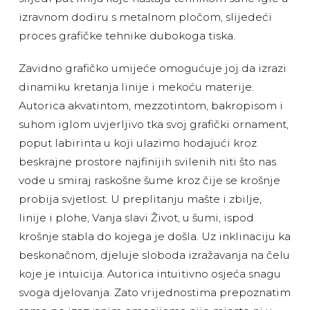
izravnom dodiru s metalnom pločom, slijedeći
proces grafičke tehnike dubokoga tiska.
Zavidno grafičko umijeće omogućuje joj da izrazi
dinamiku kretanja linije i mekoću materije.
Autorica akvatintom, mezzotintom, bakropisom i
suhom iglom uvjerljivo tka svoj grafički ornament,
poput labirinta u koji ulazimo hodajući kroz
beskrajne prostore najfinijih svilenih niti što nas
vode u smiraj raskošne šume kroz čije se krošnje
probija svjetlost. U preplitanju mašte i zbilje,
linije i plohe, Vanja slavi Život, u šumi, ispod
krošnje stabla do kojega je došla. Uz inklinaciju ka
beskonačnom, djeluje sloboda izražavanja na čelu
koje je intuicija. Autorica intuitivno osjeća snagu
svoga djelovanja. Zato vrijednostima prepoznatim