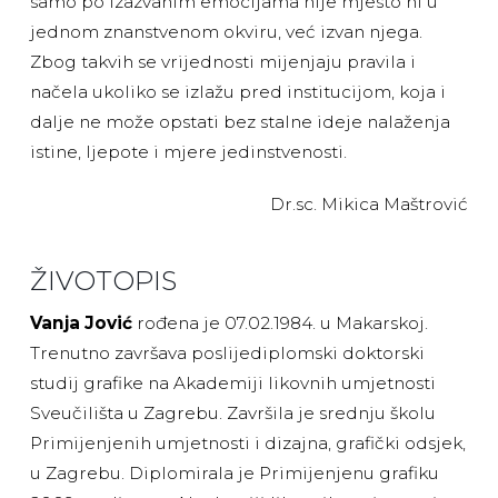
samo po izazvanim emocijama nije mjesto ni u
jednom znanstvenom okviru, već izvan njega.
Zbog takvih se vrijednosti mijenjaju pravila i
načela ukoliko se izlažu pred institucijom, koja i
dalje ne može opstati bez stalne ideje nalaženja
istine, ljepote i mjere jedinstvenosti.
Dr.sc. Mikica Maštrović
ŽIVOTOPIS
Vanja Jović
rođena je 07.02.1984. u Makarskoj.
Trenutno završava poslijediplomski doktorski
studij grafike na Akademiji likovnih umjetnosti
Sveučilišta u Zagrebu. Završila je srednju školu
Primijenjenih umjetnosti i dizajna, grafički odsjek,
u Zagrebu. Diplomirala je Primijenjenu grafiku