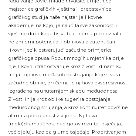
rada Vanje Jović, mlade hrvatske umjetnice,
majstorice grafičkih vještina i predstavnice
grafičkog studija naše najstarije likovne
akademije, na kojoj je naučila sve zakonitosti i
vještine dubokoga tiska, te u njemu prepoznala
neizmjerni potencijal i oblikovala autentičan
likovni jezik, ostvarujući začudne primjerke
grafičkoga opusa. Poput mnogih umjetnika prije
nje, likovni izraz ostvaruje kroz živost i dinamiku
linija i njihovo međusobno strujanje koje stvara
začudne oblike, pri čemu je njihova ekspresivnost
izgrađena na unutarnjem skladu međuodnosa.
Živost linija kroz oblike sugerira postojanje
međusobnog strujanja, a kroz kontinuitet površine
afirmira postojanost življenja. Njihova
(melo)dramatičnost nije gotov rezultat osjećaja,
već djeluju kao da glume osjećaje. Propitivanjem