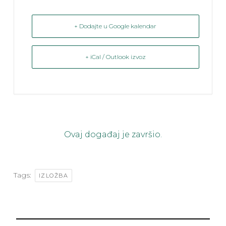
+ Dodajte u Google kalendar
+ iCal / Outlook izvoz
Ovaj događaj je završio.
Tags:
IZLOŽBA