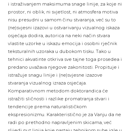
i istraživanjem maksimuma snage linije, za koje ni
prostor, ni oblik, ni svjetlost, ni atmosfera motiva
nisu presudni u samom činu stvaranja, već su to
(ne)svjesni izazovi u ostvarivanju vizualnog iskaza
osjećaja dodira, autorica na neki način stvara
vlastite uzorke u iskazu emocija i osobni rječnik
teksturalnih uzoraka u dubokom tisku. Tako u
tehnici akvatinte otkriva sve tajne toga prosedea i
predano uvažava njegove zakonitosti. Propituje i
istražuje snagu linije i (ne)svjesne izazove
stvaranja vizualnog izraza osjećaja.
Komparativnom metodom doktorandica će
istražiti sličnosti i razlike promatranja stvari i
tendencije prema naturalističkom
ekspresionizmu. Karakteristično je za Vanju da ne
radi po prethodno napravljenim skicama, već
slijedi put linija koje nastaju tehnikom suhe igle u