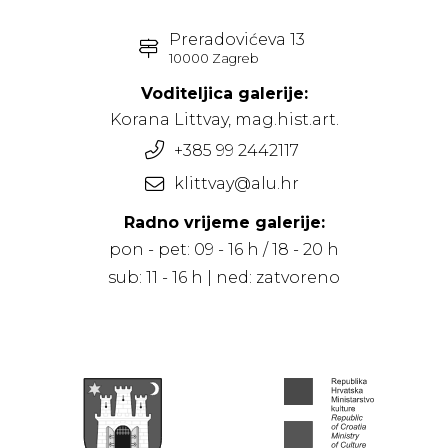
Preradovićeva 13
10000 Zagreb
Voditeljica galerije:
Korana Littvay, mag.hist.art.
+385 99 2442117
klittvay@alu.hr
Radno vrijeme galerije:
pon - pet: 09 - 16 h / 18 - 20 h
sub: 11 - 16 h | ned: zatvoreno