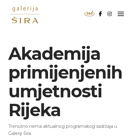
Akademija
primijenjenih
umjetnosti
Rijeka
Trenutno nema aktualnog programskog sadržaja u
Galeriji Šira.