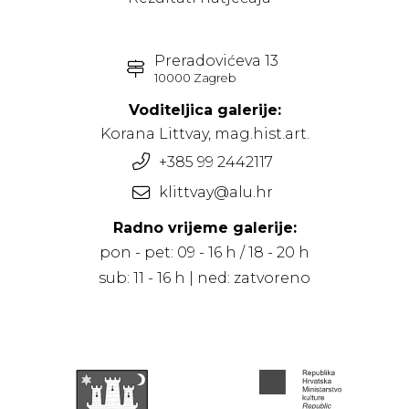
Preradovićeva 13
10000 Zagreb
Voditeljica galerije:
Korana Littvay, mag.hist.art.
+385 99 2442117
klittvay@alu.hr
Radno vrijeme galerije:
pon - pet: 09 - 16 h / 18 - 20 h
sub: 11 - 16 h | ned: zatvoreno