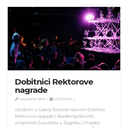
Dobitnici Rektorove
nagrade
GALERIJA ŠIRA
03/07/2019
Izložbom u Galeriji Šira pod nazivom Dobitnici
Rektorove nagrade / Akademija likovnih
umjetnosti Sveučilišta u Zagrebu / Projekti