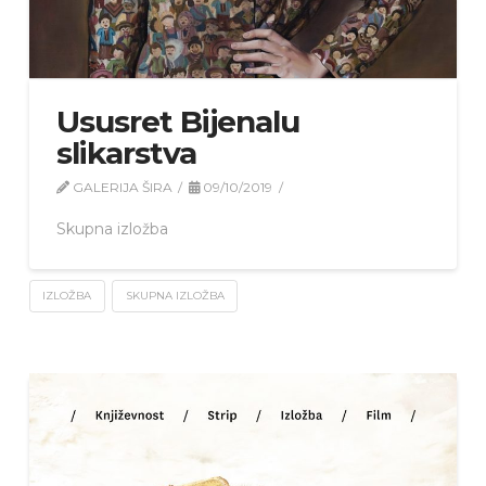
Ususret Bijenalu
slikarstva
GALERIJA ŠIRA
09/10/2019
Skupna izložba
IZLOŽBA
SKUPNA IZLOŽBA