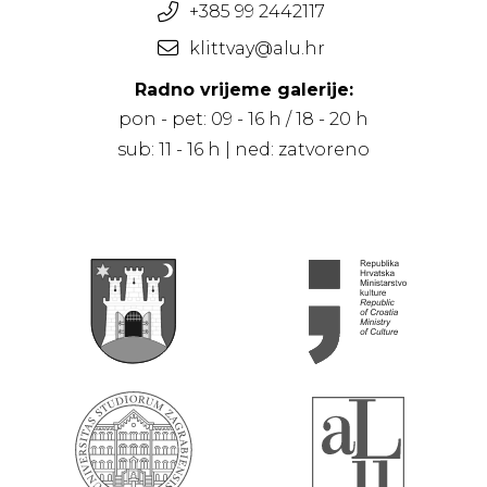
+385 99 2442117
klittvay@alu.hr
Radno vrijeme galerije:
pon - pet: 09 - 16 h / 18 - 20 h
sub: 11 - 16 h | ned: zatvoreno