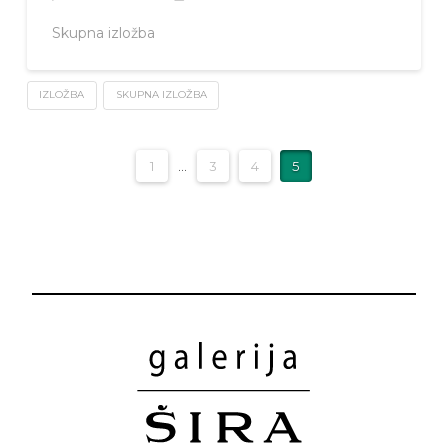
Skupna izložba
IZLOŽBA
SKUPNA IZLOŽBA
1
...
3
4
5