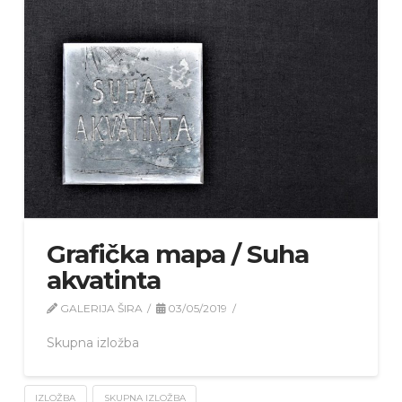
Grafička mapa / Suha
akvatinta
GALERIJA ŠIRA
03/05/2019
Skupna izložba
IZLOŽBA
SKUPNA IZLOŽBA