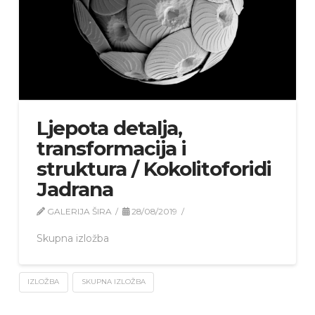
Ljepota detalja,
transformacija i
struktura / Kokolitoforidi
Jadrana
GALERIJA ŠIRA
28/08/2019
Skupna izložba
IZLOŽBA
SKUPNA IZLOŽBA