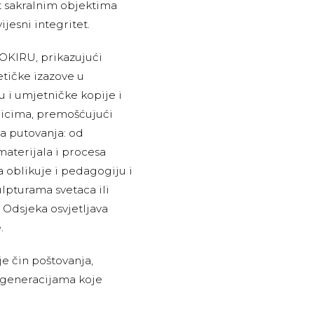
ot sakralnim objektima
jesni integritet.
 OKIRU, prikazujući
etičke izazove u
u i umjetničke kopije i
nicima, premošćujući
a putovanja: od
materijala i procesa
a oblikuje i pedagogiju i
lpturama svetaca ili
 Odsjeka osvjetljava
.
je čin poštovanja,
e generacijama koje