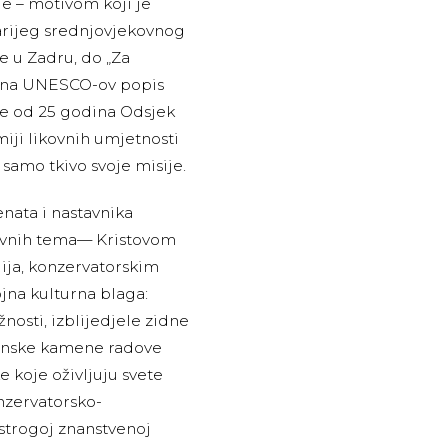
je – motivom koji je
tarijeg srednjovjekovnog
e u Zadru, do „Za
ne na UNESCO-ov popis
iše od 25 godina Odsjek
iji likovnih umjetnosti
 samo tkivo svoje misije.
nata i nastavnika
ovnih tema— Kristovom
ija, konzervatorskim
ojna kulturna blaga:
osti, izblijedjele zidne
tonske kamene radove
e koje oživljuju svete
onzervatorsko-
 strogoj znanstvenoj