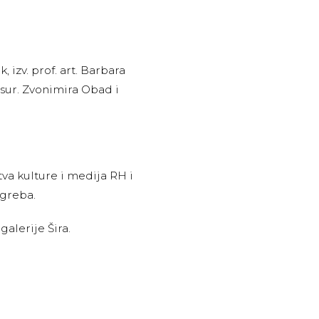
, izv. prof. art. Barbara
 sur. Zvonimira Obad i
tva kulture i medija RH i
agreba.
galerije Šira.