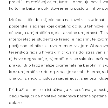
praksi i umjetničkoj osjetljivosti, udahnjuju novi živ
kulturne baštine dok istovremeno poštuju njihov povi
Izložba ističe desetljeće rada nastavnika i studenata
posterska izlaganja koja detaljno opisuju tehničke i 
očuvanju umjetničkih djela sakralne umjetnosti. Tu s
interpretacije: studentske kreacije nadahnute izvor
povijesne tehnike sa suvremenom vizijom. Obrazovn
terenskog rada u hrvatskim crkvama do istraživanja 
njihove degradacije, svjedočite kako sakralna baštin
praksu. Bilo kroz analize pigmenata na baroknim sku
kroz umjetničke reinterpretacije sakralnih tema, rad
dijalog između prošlosti i sadašnjosti, znanosti i duše
Pridružite nam se u istraživanju kako očuvanje posta
osiguravajući da hrvatska pasionska baština opstan
dolaze.