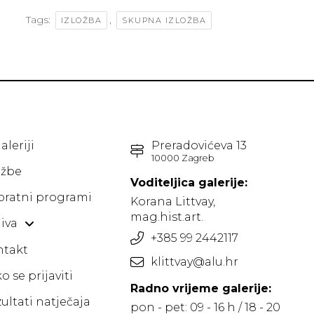
Tags:
,
IZLOŽBA
SKUPNA IZLOŽBA
aleriji
Preradovićeva 13
10000 Zagreb
ožbe
Voditeljica galerije:
pratni programi
Korana Littvay,
mag.hist.art.
iva
+385 99 2442117
ntakt
klittvay@alu.hr
o se prijaviti
Radno vrijeme galerije:
ultati natječaja
pon - pet: 09 - 16 h / 18 - 20