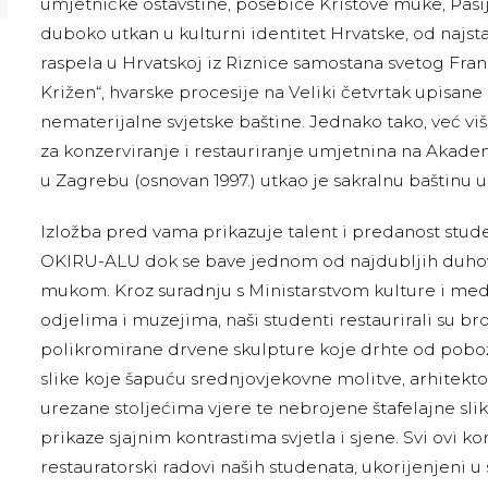
umjetničke ostavštine, posebice Kristove muke, Pasi
duboko utkan u kulturni identitet Hrvatske, od najs
raspela u Hrvatskoj iz Riznice samostana svetog Fran
Križen“, hvarske procesije na Veliki četvrtak upisa
nematerijalne svjetske baštine. Jednako tako, već v
za konzerviranje i restauriranje umjetnina na Akadem
u Zagrebu (osnovan 1997.) utkao je sakralnu baštinu u
Izložba pred vama prikazuje talent i predanost stude
OKIRU-ALU dok se bave jednom od najdubljih duh
mukom. Kroz suradnju s Ministarstvom kulture i med
odjelima i muzejima, naši studenti restaurirali su br
polikromirane drvene skulpture koje drhte od pobožn
slike koje šapuću srednjovjekovne molitve, arhitek
urezane stoljećima vjere te nebrojene štafelajne slik
prikaze sjajnim kontrastima svjetla i sjene. Svi ovi k
restauratorski radovi naših studenata, ukorijenjeni u