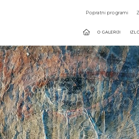
Popratni programi
Z
O GALERIJI
IZL