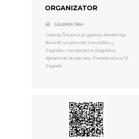
ORGANIZATOR
GALERIJA ŠIRA
Galerija Šira prva je galerija Akademije
likovnih umjetnosti Sveučilišta u
Zagrebu, namijenjena izlagačkoj
djelatnosti studenata. Preradovićeva 13,
Zagreb.