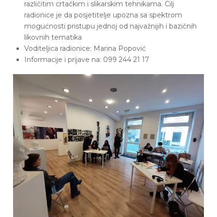
različitim crtačkim i slikarskim tehnikama. Cilj
radionice je da posjetitelje upozna sa spektrom
mogućnosti pristupu jednoj od najvažnijih i bazičnih
likovnih tematika
Voditeljica radionice: Marina Popović
Informacije i prijave na: 099 244 21 17