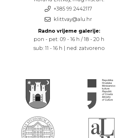
+385 99 2442117
klittvay@alu.hr
Radno vrijeme galerije:
pon - pet: 09 - 16 h / 18 - 20 h
sub: 11 - 16 h | ned: zatvoreno