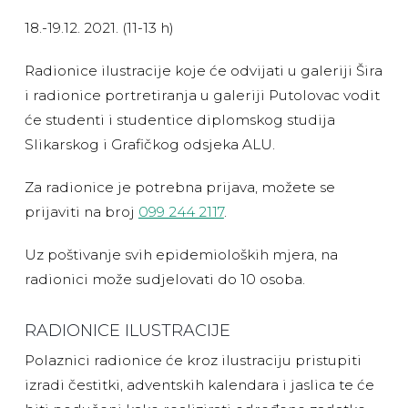
18.-19.12. 2021. (11-13 h)
Radionice ilustracije koje će odvijati u galeriji Šira
i radionice portretiranja u galeriji Putolovac vodit
će studenti i studentice diplomskog studija
Slikarskog i Grafičkog odsjeka ALU.
Za radionice je potrebna prijava, možete se
prijaviti na broj
099 244 2117
.
Uz poštivanje svih epidemioloških mjera, na
radionici može sudjelovati do 10 osoba.
RADIONICE ILUSTRACIJE
Polaznici radionice će kroz ilustraciju pristupiti
izradi čestitki, adventskih kalendara i jaslica te će