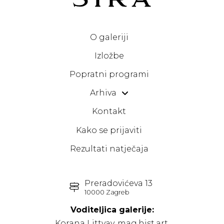
O galeriji
Izložbe
Popratni programi
Arhiva
Kontakt
Kako se prijaviti
Rezultati natječaja
Preradovićeva 13
10000 Zagreb
Voditeljica galerije:
Korana Littvay, mag.hist.art.