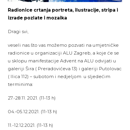
Radionice
crtanja portreta, ilustracije, stripa i
izrade pozlate i mozaika
Dragi svi,
veseli nas što vas možemo pozvati na umjetničke
radionice u organizaciji ALU Zagreb, a koje će se
u sklopu manifestacije Advent na ALU odvijati u
galeriji Šira ( Preradovićeva 13) i galeriji Putolovac
( Ilica 112) – subotom i nedjeljom u sljedećim
terminima:
27.-28.11. 2021. (11-13 h)
04.-05.12.2021. (11-13 h)
11.-12.12.2021. (11-13 h)