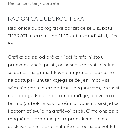
Radionica crtanja portreta
RADIONICA DUBOKOG TISKA
Radionica dubokog tiska održat će se u subotu
11.12.2021 u terminu od 11-13 sati u zgradi ALU, Ilica
85
Grafika dolazi od grčke riječi “grafein” što u
prijevodu znači pisati, odnosno urezivati. Grafika
se odnosi na granu likovne umjetnosti, odnosno
na postupak unutar kojega se željeni motiv sa
svim njegovim elementima i bogatstvom, prenosi
na podlogu koja se potom obrađuje, te ovisno o
tehnici(duboki, visoki, plošni, propusni tisak) jetka
i potom otiskuje na grafičkoj preši. Čime ona daje
mogućnost produkcije i reprodukcije, to jest
otiskivanja multioriginala. Što je jedna od velikih