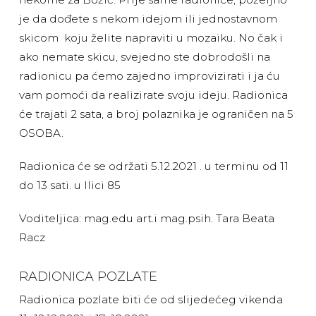
je da dođete s nekom idejom ili jednostavnom
skicom koju želite napraviti u mozaiku. No čak i
ako nemate skicu, svejedno ste dobrodošli na
radionicu pa ćemo zajedno improvizirati i ja ću
vam pomoći da realizirate svoju ideju. Radionica
će trajati 2 sata, a broj polaznika je ograničen na 5
OSOBA.
Radionica će se održati 5.12.2021 . u terminu od 11
do 13 sati. u Ilici 85
Voditeljica: mag.edu art.i mag.psih. Tara Beata
Racz
RADIONICA POZLATE
Radionica pozlate biti će od slijedećeg vikenda