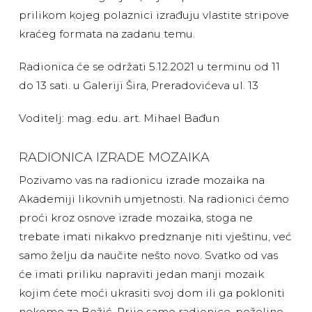
prilikom kojeg polaznici izrađuju vlastite stripove
kraćeg formata na zadanu temu.
Radionica će se održati 5.12.2021 u terminu od 11
do 13 sati. u Galeriji Šira, Preradovićeva ul. 13
Voditelj: mag. edu. art. Mihael Bađun
RADIONICA IZRADE MOZAIKA
Pozivamo vas na radionicu izrade mozaika na
Akademiji likovnih umjetnosti. Na radionici ćemo
proći kroz osnove izrade mozaika, stoga ne
trebate imati nikakvo predznanje niti vještinu, već
samo želju da naučite nešto novo. Svatko od vas
će imati priliku napraviti jedan manji mozaik
kojim ćete moći ukrasiti svoj dom ili ga pokloniti
nekome za Božić. Prije same radionice, poželjno