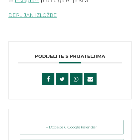
te
Instagram
profilu galerije Šira.
DEPLIJAN IZLOŽBE
PODIJELITE S PRIJATELJIMA
+ Dodajte u Google kalendar