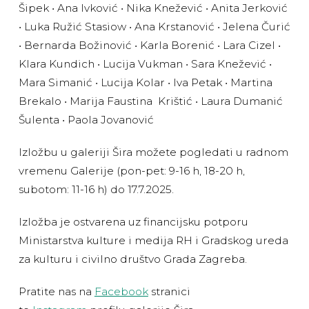
Šipek • Ana Ivković • Nika Knežević • Anita Jerković
• Luka Ružić Stasiow • Ana Krstanović • Jelena Čurić
• Bernarda Božinović • Karla Borenić • Lara Cizel •
Klara Kundich • Lucija Vukman • Sara Knežević •
Mara Simanić • Lucija Kolar • Iva Petak • Martina
Brekalo • Marija Faustina Krištić • Laura Dumanić
Šulenta • Paola Jovanović
Izložbu u galeriji Šira možete pogledati u radnom
vremenu Galerije (pon-pet: 9-16 h, 18-20 h,
subotom: 11-16 h) do 17.7.2025.
Izložba je ostvarena uz financijsku potporu
Ministarstva kulture i medija RH i Gradskog ureda
za kulturu i civilno društvo Grada Zagreba.
Pratite nas na
Facebook
stranici