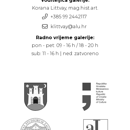
Voditeljica galerije:
Korana Littvay, mag.hist.art.
+385 99 2442117
klittvay@alu.hr
Radno vrijeme galerije:
pon - pet: 09 - 16 h / 18 - 20 h
sub: 11 - 16 h | ned: zatvoreno