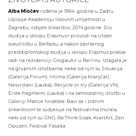
Alba Miočev
rođena je 1994. godine u Zadru.
Upisuje Akademiju likovnih umjetnosti u
Zagrebu, odsjek slikarstvo, 2014.godine. Dio
studija u sklopu Erasmus+ provodi na Ulster
sveučilištu u Belfastu, a nakon završenog
preddiplomskog studija u sklopu Erasmus prakse
radi na rezidenciji GlogauAir u Berlinu. Izlagala je
na grupnim izložbama, neke od njih su Situacija
(Galerija Forum), Intima (Galerija Kranjčar),
Nesvrstani (Lauba), Recycle or try (Galerija VN),
Erste fragmenti (Lauba) i na samostalnoj izložbi u
Galeriji Matice hrvatske. Bavi se i zidnim
slikarstvom te sudjeluje na festivalima murala,
neki od njih su GNG, Re:Think Sisak, KvartArt, Zen
Opuzen, Festival Fasada.