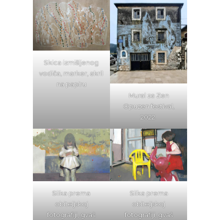
Skica izmišljenog
vodiča, marker, akril
na papiru
Mural za Zen
Opuzen festival,
2022.
Slika prema
Slika prema
obiteljskoj
obiteljskoj
fotografiji, gvaš
fotografiji, gvaš