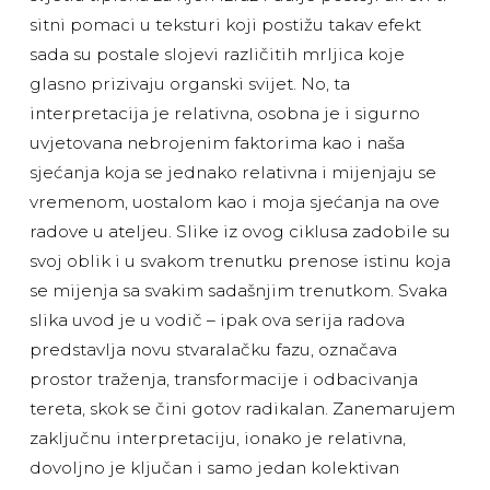
sitni pomaci u teksturi koji postižu takav efekt
sada su postale slojevi različitih mrljica koje
glasno prizivaju organski svijet. No, ta
interpretacija je relativna, osobna je i sigurno
uvjetovana nebrojenim faktorima kao i naša
sjećanja koja se jednako relativna i mijenjaju se
vremenom, uostalom kao i moja sjećanja na ove
radove u ateljeu. Slike iz ovog ciklusa zadobile su
svoj oblik i u svakom trenutku prenose istinu koja
se mijenja sa svakim sadašnjim trenutkom. Svaka
slika uvod je u vodič – ipak ova serija radova
predstavlja novu stvaralačku fazu, označava
prostor traženja, transformacije i odbacivanja
tereta, skok se čini gotov radikalan. Zanemarujem
zaključnu interpretaciju, ionako je relativna,
dovoljno je ključan i samo jedan kolektivan