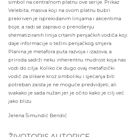
simbol na centralnom platnu ove serije. Prikaz
Velebita, masiva koji na ovom platnu bubri
prekriven je isprekidanim linijama i akcentima
boje, a radi se zapravo o prenošenju
shematiziranih linija crtanih penjačkih vodiča koji
daje informacije o težini penjačkog smjera.
Planina je metafora puta razvoja i izazova, a
priroda sadrži neku inherentnu mudrost koja nas
vodi do cilja. Koliko će dugo ovaj metafizički
vodič za slikare kroz simboliku i sjećanja biti
potreban zaista je ne moguće predvidjeti, ali
svakako je sada nužan jer je očito kako je cilj već
jako blizu.
Jelena Šimundić Bendić
ŽIVOTOPIS AUTORICE