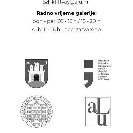
klittvay@alu.hr
Radno vrijeme galerije:
pon - pet: 09 - 16 h / 18 - 20 h
sub: 11 - 16 h | ned: zatvoreno