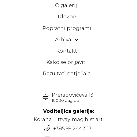
O galeriji
Izložbe
Popratni programi
Arhiva
Kontakt
Kako se prijaviti
Rezultati natječaja
Preradovićeva 13
10000 Zagreb
Voditeljica galerije:
Korana Littvay, mag.hist.art.
+385 99 2442117