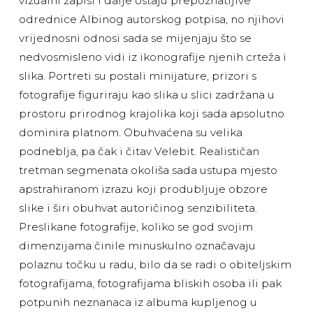
vizualni zapisi i dalje ostaju prepoznatljive
odrednice Albinog autorskog potpisa, no njihovi
vrijednosni odnosi sada se mijenjaju što se
nedvosmisleno vidi iz ikonografije njenih crteža i
slika. Portreti su postali minijature, prizori s
fotografije figuriraju kao slika u slici zadržana u
prostoru prirodnog krajolika koji sada apsolutno
dominira platnom. Obuhvaćena su velika
podneblja, pa čak i čitav Velebit. Realističan
tretman segmenata okoliša sada ustupa mjesto
apstrahiranom izrazu koji produbljuje obzore
slike i širi obuhvat autoričinog senzibiliteta.
Preslikane fotografije, koliko se god svojim
dimenzijama činile minuskulno označavaju
polaznu točku u radu, bilo da se radi o obiteljskim
fotografijama, fotografijama bliskih osoba ili pak
potpunih neznanaca iz albuma kupljenog u