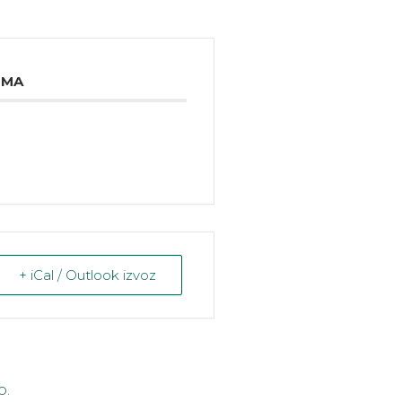
IMA
+ iCal / Outlook izvoz
o.