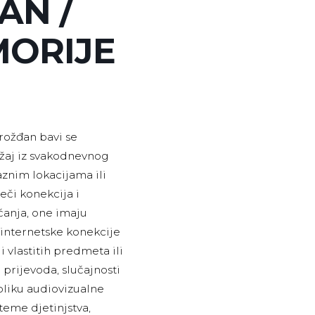
AN /
MORIJE
rožđan bavi se
ržaj iz svakodnevnog
aznim lokacijama ili
eči konekcija i
ćanja, one imaju
– internetske konekcije
vlastitih predmeta ili
prijevoda, slučajnosti
obliku audiovizualne
teme djetinjstva,