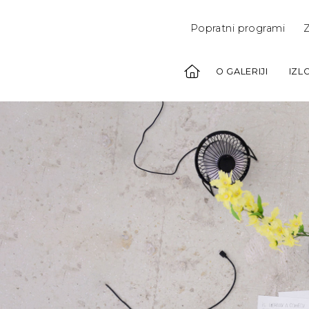
Popratni programi
Z
O GALERIJI
IZL