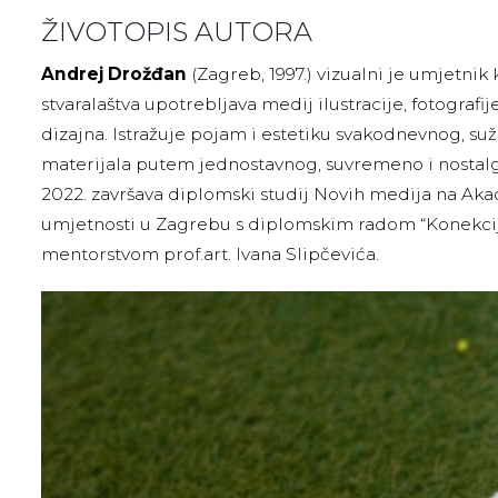
ŽIVOTOPIS AUTORA
Andrej Drožđan
(Zagreb, 1997.) vizualni je umjetnik 
stvaralaštva upotrebljava medij ilustracije, fotografije
dizajna. Istražuje pojam i estetiku svakodnevnog, suži
materijala putem jednostavnog, suvremeno i nostalg
2022. završava diplomski studij Novih medija na Aka
umjetnosti u Zagrebu s diplomskim radom “Konekci
mentorstvom prof.art. Ivana Slipčevića.