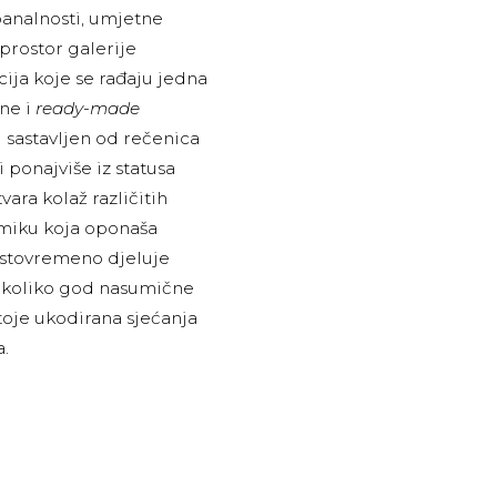
 banalnosti, umjetne
prostor galerije
ija koje se rađaju jedna
ene i
ready-made
 sastavljen od rečenica
 ponajviše iz statusa
vara kolaž različitih
namiku koja oponaša
 istovremeno djeluje
er koliko god nasumične
toje ukodirana sjećanja
.