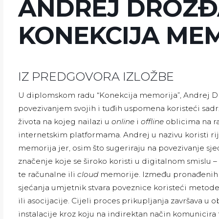
ANDREJ DROŽĐ
KONEKCIJA ME
IZ PREDGOVORA IZLOŽBE
U diplomskom radu “Konekcija memorija”, Andrej D
povezivanjem svojih i tuđih uspomena koristeći sad
života na kojeg nailazi u
online
i
offline
oblicima na r
internetskim platformama. Andrej u nazivu koristi rij
memorija jer, osim što sugeriraju na povezivanje sje
značenje koje se široko koristi u digitalnom smislu 
te računalne ili
cloud
memorije. Između pronađenih i 
sjećanja umjetnik stvara poveznice koristeći metode 
ili asocijacije. Cijeli proces prikupljanja završava u 
instalacije kroz koju na indirektan način komunicira 