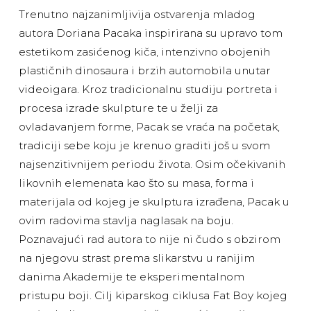
Trenutno najzanimljivija ostvarenja mladog
autora Doriana Pacaka inspirirana su upravo tom
estetikom zasićenog kiča, intenzivno obojenih
plastičnih dinosaura i brzih automobila unutar
videoigara. Kroz tradicionalnu studiju portreta i
procesa izrade skulpture te u želji za
ovladavanjem forme, Pacak se vraća na početak,
tradiciji sebe koju je krenuo graditi još u svom
najsenzitivnijem periodu života. Osim očekivanih
likovnih elemenata kao što su masa, forma i
materijala od kojeg je skulptura izrađena, Pacak u
ovim radovima stavlja naglasak na boju.
Poznavajući rad autora to nije ni čudo s obzirom
na njegovu strast prema slikarstvu u ranijim
danima Akademije te eksperimentalnom
pristupu boji. Cilj kiparskog ciklusa Fat Boy kojeg