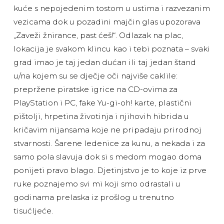
kuće s nepojedenim tostom u ustima i razvezanim
vezicama dok u pozadini majčin glas upozorava
„Zaveži žnirance, past ćeš!“. Odlazak na plac,
lokacija je svakom klincu kao i tebi poznata – svaki
grad imao je taj jedan dućan ili taj jedan štand
u/na kojem su se dječje oči najviše caklile:
prepržene piratske igrice na CD-ovima za
PlayStation i PC, fake Yu-gi-oh! karte, plastični
pištolji, hrpetina životinja i njihovih hibrida u
kričavim nijansama koje ne pripadaju prirodnoj
stvarnosti. Šarene ledenice za kunu, a nekada i za
samo pola slavuja dok si s medom mogao doma
ponijeti pravo blago. Djetinjstvo je to koje iz prve
ruke poznajemo svi mi koji smo odrastali u
godinama prelaska iz prošlog u trenutno
tisućljeće.