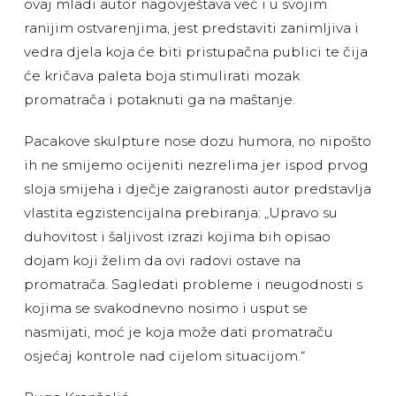
ovaj mladi autor nagovještava već i u svojim
ranijim ostvarenjima, jest predstaviti zanimljiva i
vedra djela koja će biti pristupačna publici te čija
će kričava paleta boja stimulirati mozak
promatrača i potaknuti ga na maštanje.
Pacakove skulpture nose dozu humora, no nipošto
ih ne smijemo ocijeniti nezrelima jer ispod prvog
sloja smijeha i dječje zaigranosti autor predstavlja
vlastita egzistencijalna prebiranja: „Upravo su
duhovitost i šaljivost izrazi kojima bih opisao
dojam koji želim da ovi radovi ostave na
promatrača. Sagledati probleme i neugodnosti s
kojima se svakodnevno nosimo i usput se
nasmijati, moć je koja može dati promatraču
osjećaj kontrole nad cijelom situacijom.“