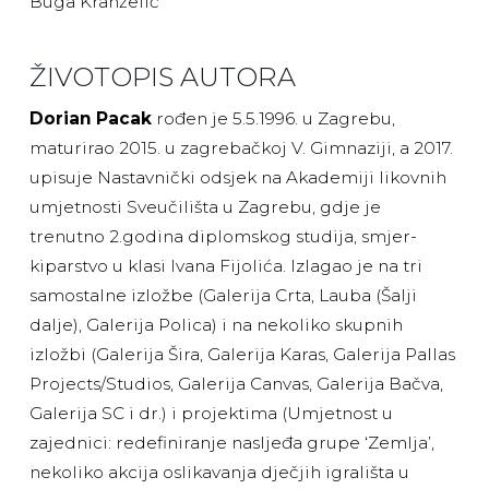
Buga Kranželić
ŽIVOTOPIS AUTORA
Dorian Pacak
rođen je 5.5.1996. u Zagrebu,
maturirao 2015. u zagrebačkoj V. Gimnaziji, a 2017.
upisuje Nastavnički odsjek na Akademiji likovnih
umjetnosti Sveučilišta u Zagrebu, gdje je
trenutno 2.godina diplomskog studija, smjer-
kiparstvo u klasi Ivana Fijolića. Izlagao je na tri
samostalne izložbe (Galerija Crta, Lauba (Šalji
dalje), Galerija Polica) i na nekoliko skupnih
izložbi (Galerija Šira, Galerija Karas, Galerija Pallas
Projects/Studios, Galerija Canvas, Galerija Bačva,
Galerija SC i dr.) i projektima (Umjetnost u
zajednici: redefiniranje nasljeđa grupe ‘Zemlja’,
nekoliko akcija oslikavanja dječjih igrališta u