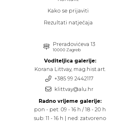
Kako se prijaviti
Rezultati natječaja
Preradovićeva 13
10000 Zagreb
Voditeljica galerije:
Korana Littvay, mag.hist.art.
+385 99 2442117
klittvay@alu.hr
Radno vrijeme galerije:
pon - pet: 09 - 16 h / 18 - 20 h
sub: 11 - 16 h | ned: zatvoreno