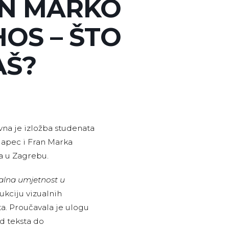
RAN MARKO
HOS – ŠTO
AŠ?
vna je izložba studenata
Japec i Fran Marka
a u Zagrebu.
alna umjetnost u
ukciju vizualnih
a. Proučavala je ulogu
d teksta do