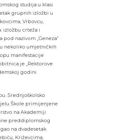
omskog studija u klasi
setak grupnih izložbi u
nkovcima, Vrbovcu,
: izložbu crteža i
ura pod nazivom „Geneza“
e u nekoliko umjetničkih
klopu manifestacije
Dobitnica je „Rektorove
ademskoj godini
bu. Srednjoškolsko
jelu Škole primijenjene
arstvo na Akademiji
odine preddiplomskog
zlagao na dvadesetak
biću, Križevcima,