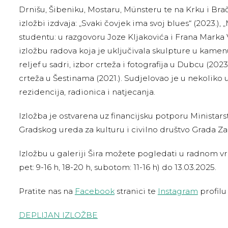
Drnišu, Šibeniku, Mostaru, Münsteru te na Krku i Bra
izložbi izdvaja: „Svaki čovjek ima svoj blues“ (2023.)
studentu: u razgovoru Joze Kljakovića i Frana Marka V
izložbu radova koja je uključivala skulpture u kamenu,
reljef u sadri, izbor crteža i fotografija u Dubcu (2023
crteža u Šestinama (2021.). Sudjelovao je u nekoliko
rezidencija, radionica i natjecanja.
Izložba je ostvarena uz financijsku potporu Ministars
Gradskog ureda za kulturu i civilno društvo Grada Z
Izložbu u galeriji Šira možete pogledati u radnom v
pet: 9-16 h, 18-20 h, subotom: 11-16 h) do 13.03.2025.
Pratite nas na
Facebook
stranici te
Instagram
profilu 
DEPLIJAN IZLOŽBE