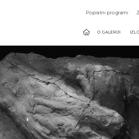
Popratni programi
Z
O GALERIJI
IZL