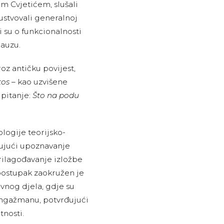
om Cvjetićem, slušali
ustvovali generalnoj
i su o funkcionalnosti
lauzu.
oz antičku povijest,
tos
– kao uzvišene
 pitanje:
Što na podu
ogije teorijsko-
učujući upoznavanje
prilagođavanje izložbe
 postupak zaokružen je
vnog djela, gdje su
 angažmanu, potvrđujući
tnosti.