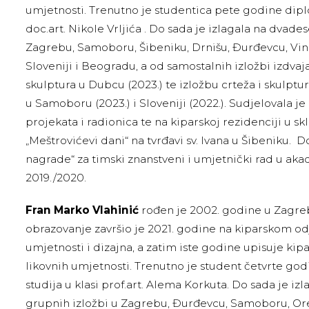
umjetnosti. Trenutno je studentica pete godine dipl
doc.art. Nikole Vrljića . Do sada je izlagala na dvade
Zagrebu, Samoboru, Šibeniku, Drnišu, Đurđevcu, Vi
Sloveniji i Beogradu, a od samostalnih izložbi izdvaja
skulptura u Dubcu (2023.) te izložbu crteža i skulpt
u Samoboru (2023.) i Sloveniji (2022.). Sudjelovala j
projekata i radionica te na kiparskoj rezidenciji u s
„Meštrovićevi dani“ na tvrđavi sv. Ivana u Šibeniku. 
nagrade“ za timski znanstveni i umjetnički rad u ak
2019./2020.
Fran Marko Vlahinić
rođen je 2002. godine u Zagre
obrazovanje završio je 2021. godine na kiparskom od
umjetnosti i dizajna, a zatim iste godine upisuje kip
likovnih umjetnosti. Trenutno je student četvrte g
studija u klasi prof.art. Alema Korkuta. Do sada je i
grupnih izložbi u Zagrebu, Đurđevcu, Samoboru, Ore