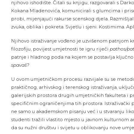
njihovo ishodište. Čitali su knjigu, razgovarali s Dark
Kokana Mladenovića, komunicirali s glumcima i pris
probi, mijenjajući rakurse scenskog djela. Razmišljal
zvuka, oblika i pokreta. Svjetlu i sjeni. Kostimima. Ap
Njihovo istraživanje vođeno je uzvišenom patnjom kr
filozofiju, povijest umjetnosti te igru riječi
pathos/pa
patnje i hladnog poda na kojem se postavlja ključno
spavaš?
U ovom umjetničkom procesu razvijale su se metodol
praktičnog, arhivskog i terenskog istraživanja, uklj
galerijskih prostora drugih umjetničkih fakulteta i 
specifičnim ograničenjima tih prostora. Istraživački
ne samo u akademskom pisanju već i u stvaranju liko
studenti tražili vlastito mjesto u javnom kulturnom
da su nužni društvu i svijetu u oblikovanju nove umje