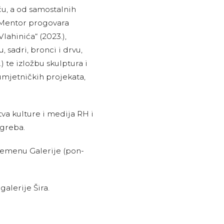
ču, a od samostalnih
, „Mentor progovara
lahinića“ (2023.),
 sadri, bronci i drvu,
.) te izložbu skulptura i
 umjetničkih projekata,
tva kulture i medija RH i
agreba.
remenu Galerije (pon-
galerije Šira.