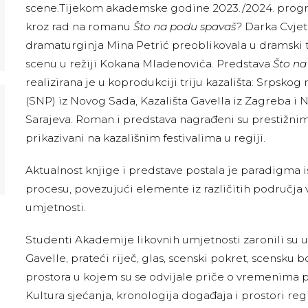
scene.Tijekom akademske godine 2023./2024. progra
kroz rad na romanu
Što na podu spavaš?
Darka Cvjeti
dramaturginja Mina Petrić preoblikovala u dramski t
scenu u režiji Kokana Mladenovića. Predstava
Što na
realizirana je u koprodukciji triju kazališta: Srpsko
(SNP) iz Novog Sada, Kazališta Gavella iz Zagreba i 
Sarajeva. Roman i predstava nagrađeni su prestižnim
prikazivani na kazališnim festivalima u regiji.
Aktualnost knjige i predstave postala je paradigma 
procesu, povezujući elemente iz različitih područja v
umjetnosti.
Studenti Akademije likovnih umjetnosti zaronili su 
Gavelle, prateći riječ, glas, scenski pokret, scensku 
prostora u kojem su se odvijale priče o vremenima pr
Kultura sjećanja, kronologija događaja i prostori regi