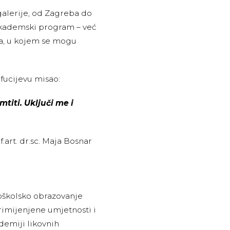
galerije, od Zagreba do
 akademski program – već
ja, u kojem se mogu
nfucijevu misao:
titi. Uključi me i
ja Bosnar
oškolsko obrazovanje
rimijenjene umjetnosti i
demiji likovnih