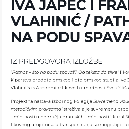
IVA JAPEC I F
VLAHINIĆ / PAT
NA PODU SPAV
IZ PREDGOVORA IZLOŽBE
“Pathos – što na podu spavaš? Od teksta do slike”
liko
kiparstva preddiplomskog i diplomskog studija Ive 
Vlahinića s Akademije likovnih umjetnosti Sveučilišt
Projektna nastava izbornog kolegija
Suvremena vizu
metodičkim praksama
istraživala je suvremenu prod
umjetnosti u području dramskih umjetnosti i kazališt
likovnog umjetnika u transponiranju scenografije – o