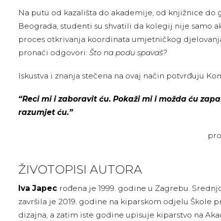
Na putu od kazališta do akademije, od knjižnice do 
Beograda, studenti su shvatili da kolegij nije samo
proces otkrivanja koordinata umjetničkog djelovan
pronaći odgovori:
Što na podu spavaš?
Iskustva i znanja stečena na ovaj način potvrđuju Ko
“Reci mi i zaboravit ću. Pokaži mi i možda ću zapam
razumjet ću.”
prof.art. dr.sc. Ma
ŽIVOTOPISI AUTORA
Iva Japec
rođena je 1999. godine u Zagrebu. Srednj
završila je 2019. godine na kiparskom odjelu Škole p
dizajna, a zatim iste godine upisuje kiparstvo na Aka