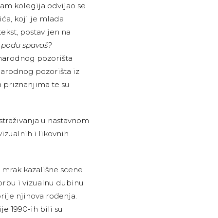
m kolegija odvijao se
ća, koji je mlada
ekst, postavljen na
 podu spavaš?
g narodnog pozorišta
Narodnog pozorišta iz
 priznanjima te su
istraživanja u nastavnom
izualnih i likovnih
u mrak kazališne scene
borbu i vizualnu dubinu
ije njihova rođenja.
je 1990-ih bili su