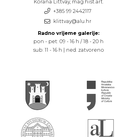
Korana Littvay, mag.hist.art.
+385 99 2442117
klittvay@alu.hr
Radno vrijeme galerije:
pon - pet: 09 - 16 h / 18 - 20 h
sub: 11 - 16 h | ned: zatvoreno