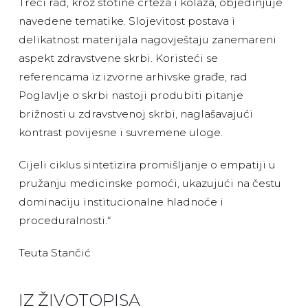
Treći rad, kroz stotine crteža i kolaža, objedinjuje
navedene tematike. Slojevitost postava i
delikatnost materijala nagovještaju zanemareni
aspekt zdravstvene skrbi. Koristeći se
referencama iz izvorne arhivske građe, rad
Poglavlje o skrbi nastoji produbiti pitanje
brižnosti u zdravstvenoj skrbi, naglašavajući
kontrast povijesne i suvremene uloge.
Cijeli ciklus sintetizira promišljanje o empatiji u
pružanju medicinske pomoći, ukazujući na čestu
dominaciju institucionalne hladnoće i
proceduralnosti.“
Teuta Stančić
IZ ŽIVOTOPISA