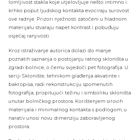
lomljivost stakla koje utjelovljuje nešto intimno i
krhko poput ljudskog kontakta evociraju surovost
ove radnje. Prizori nježnosti zatočeni u hladnom
materijalu stvaraju napet kontrast i pobuđuju
osjećaj ranjivosti.
Kroz istraživanje autorica dolazi do manje
poznatih saznanja o postojanju ratnog skloništa u
zgradi bolnice, o čemu svjedoči pet fotografija. U
seriji Sklonište, tehnikom glađenja akvatinte i
bakropisa, radi rekonstrukciju spomenutih
fotografija, propitujući težinu i simboliku skloništa
unutar bolničkog prostora. Korištenjem sirovih
materijala i minimalnog kontakta s podlogom, u
narativ unosi novu dimenziju zaboravljenog
prostora.