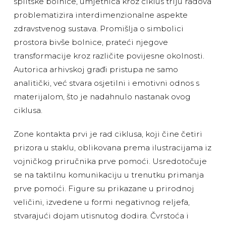
splitske bolnice, umjetnica kroz ciklus triju radova
problematizira interdimenzionalne aspekte
zdravstvenog sustava. Promišlja o simbolici
prostora bivše bolnice, prateći njegove
transformacije kroz različite povijesne okolnosti.
Autorica arhivskoj građi pristupa ne samo
analitički, već stvara osjetilni i emotivni odnos s
materijalom, što je nadahnulo nastanak ovog
ciklusa.
Zone kontakta prvi je rad ciklusa, koji čine četiri
prizora u staklu, oblikovana prema ilustracijama iz
vojničkog priručnika prve pomoći. Usredotočuje
se na taktilnu komunikaciju u trenutku primanja
prve pomoći. Figure su prikazane u prirodnoj
veličini, izvedene u formi negativnog reljefa,
stvarajući dojam utisnutog dodira. Čvrstoća i