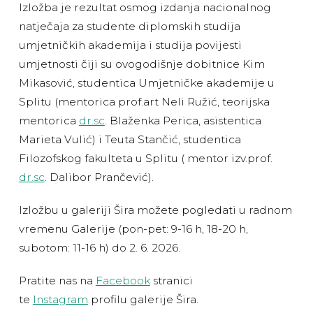
Izložba je rezultat osmog izdanja nacionalnog
natječaja za studente diplomskih studija
umjetničkih akademija i studija povijesti
umjetnosti čiji su ovogodišnje dobitnice Kim
Mikasović, studentica Umjetničke akademije u
Splitu (mentorica prof.art Neli Ružić, teorijska
mentorica
dr.sc
. Blaženka Perica, asistentica
Marieta Vulić) i Teuta Stančić, studentica
Filozofskog fakulteta u Splitu ( mentor izv.prof.
dr.sc
. Dalibor Prančević).
Izložbu u galeriji Šira možete pogledati u radnom
vremenu Galerije (pon-pet: 9-16 h, 18-20 h,
subotom: 11-16 h) do 2. 6. 2026.
Pratite nas na
Facebook
stranici
te
Instagram
profilu galerije Šira.