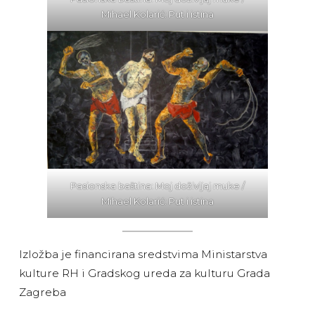
Mihael Kolarić: Put i istina
Pasionska baština: Moj doživljaj muke /
Mihael Kolarić: Put i istina
Izložba je financirana sredstvima Ministarstva
kulture RH i Gradskog ureda za kulturu Grada
Zagreba