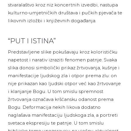
stvaralaštvo kroz niz koncertnih izvedbi, nastupa
kulturno-umjetničkih društava i pučkih pjevača te
likovnih izložbi i književnih događanja.
“PUT I ISTINA”
Predstavljene slike pokušavaju kroz kolorističku
napetost i narativ izraziti fenomen patnje. Svaka
slika donosi simbolički prikaz žrtvovanja, kušnje i
manifestacije ljudskog zla i otpor prema zlu: on
nije prikazan kao ljudski otpor već kao žrtvovanje
i klanjanje Bogu. U tom smislu spremnost
žrtvovanja označava kršćansku odanost prema
Bogu. Deformacija nekih likova dodatno
naglašava manifestaciju ljudskoga zla, a portreti
svetaca ekspresiju te patnje. U tom smislu
biblijske teme upozoravaju na vječnu aktualnost