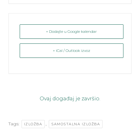
+ Dodajte u Google kalendar
+ iCal / Outlook izvoz
Ovaj događaj je završio.
Tags:
,
IZLOŽBA
SAMOSTALNA IZLOŽBA