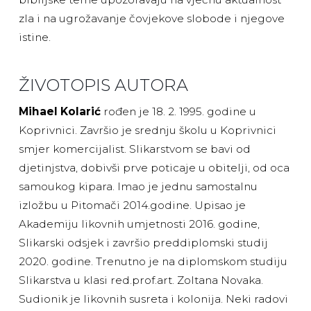
zla i na ugrožavanje čovjekove slobode i njegove
istine.
ŽIVOTOPIS AUTORA
Mihael Kolarić
rođen je 18. 2. 1995. godine u
Koprivnici. Završio je srednju školu u Koprivnici
smjer komercijalist. Slikarstvom se bavi od
djetinjstva, dobivši prve poticaje u obitelji, od oca
samoukog kipara. Imao je jednu samostalnu
izložbu u Pitomači 2014.godine. Upisao je
Akademiju likovnih umjetnosti 2016. godine,
Slikarski odsjek i završio preddiplomski studij
2020. godine. Trenutno je na diplomskom studiju
Slikarstva u klasi red.prof.art. Zoltana Novaka.
Sudionik je likovnih susreta i kolonija. Neki radovi