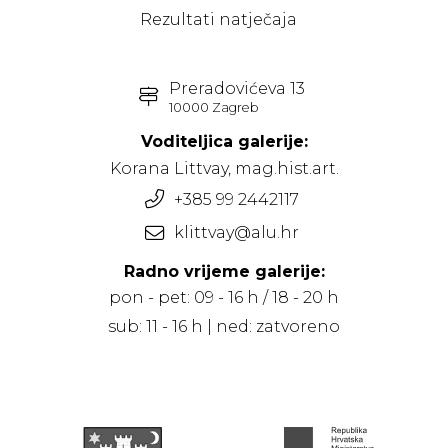
Rezultati natječaja
Preradovićeva 13
10000 Zagreb
Voditeljica galerije:
Korana Littvay, mag.hist.art.
+385 99 2442117
klittvay@alu.hr
Radno vrijeme galerije:
pon - pet: 09 - 16 h / 18 - 20 h
sub: 11 - 16 h | ned: zatvoreno