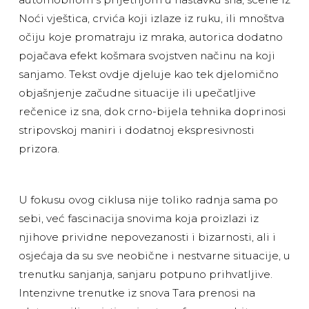
Noći vještica, crvića koji izlaze iz ruku, ili mnoštva
očiju koje promatraju iz mraka, autorica dodatno
pojačava efekt košmara svojstven načinu na koji
sanjamo. Tekst ovdje djeluje kao tek djelomično
objašnjenje začudne situacije ili upečatljive
rečenice iz sna, dok crno-bijela tehnika doprinosi
stripovskoj maniri i dodatnoj ekspresivnosti
prizora.
U fokusu ovog ciklusa nije toliko radnja sama po
sebi, već fascinacija snovima koja proizlazi iz
njihove prividne nepovezanosti i bizarnosti, ali i
osjećaja da su sve neobične i nestvarne situacije, u
trenutku sanjanja, sanjaru potpuno prihvatljive.
Intenzivne trenutke iz snova Tara prenosi na