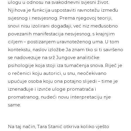
ulogu u odnosu na svakodnevni svjesni život.
Njihova je funkcija uspostaviti ravnotežu između
svjesnog i nesvjesnog. Prema njegovoj teoriji,
snovi nisu izolirani događaji, već niz međusobno
povezanih manifestacija nesvjesnog, s krajnjim
ciljem – postizanjem uravnoteženog uma. U tom
kontekstu, naslov izložbe Ja znam tko si ti savršeno
se nadovezuje na srž Jungove analitičke
psihologije koja stoji iza tumačenja snova. Riječ je
o rečenici koju autorici, u snu, neočekivano
upućuje osoba koju ona potajno slijedi – time je
iznenađuje i izvrće uloge promatrača i
promatranog, nudeći novu interpretaciju nje
same.
Na taj način, Tara Stanić otkriva koliko vješto