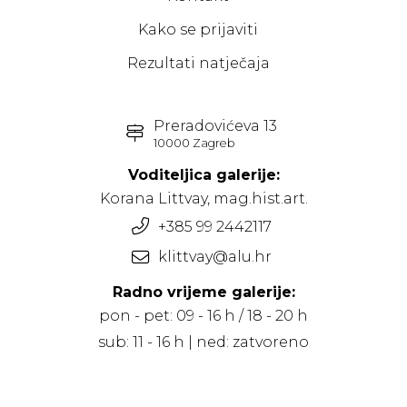
Kako se prijaviti
Rezultati natječaja
Preradovićeva 13
10000 Zagreb
Voditeljica galerije:
Korana Littvay, mag.hist.art.
+385 99 2442117
klittvay@alu.hr
Radno vrijeme galerije:
pon - pet: 09 - 16 h / 18 - 20 h
sub: 11 - 16 h | ned: zatvoreno