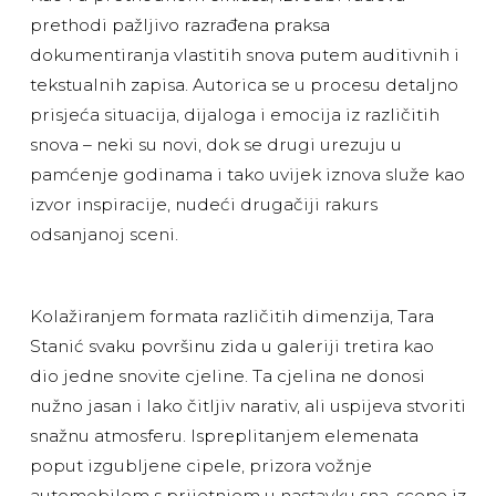
prethodi pažljivo razrađena praksa
dokumentiranja vlastitih snova putem auditivnih i
tekstualnih zapisa. Autorica se u procesu detaljno
prisjeća situacija, dijaloga i emocija iz različitih
snova – neki su novi, dok se drugi urezuju u
pamćenje godinama i tako uvijek iznova služe kao
izvor inspiracije, nudeći drugačiji rakurs
odsanjanoj sceni.
Kolažiranjem formata različitih dimenzija, Tara
Stanić svaku površinu zida u galeriji tretira kao
dio jedne snovite cjeline. Ta cjelina ne donosi
nužno jasan i lako čitljiv narativ, ali uspijeva stvoriti
snažnu atmosferu. Ispreplitanjem elemenata
poput izgubljene cipele, prizora vožnje
automobilom s prijetnjom u nastavku sna, scene iz