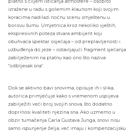
platno s ciljem isticanja atmosfere – osobito
izražene u radu s golemim klaunom koji svojim
koracima nadilazi noćnu scenu smještenu u
borovu šumu. Umjetnica kroz nekoliko vještih,
ekspresivnih poteza stvara ambijent koji
obuhvaća spektar osjećaja – od preplavljenosti i
uzbuđenja do jeze – ostavljajući fragment sjećanja
zabilježenim na platnu kao ono što naziva
“odbljesak sna”.
Dok se aktivno bavi snovima, opisuje ih i slika,
autorica primjećuje kako s vremenom uspijeva
zabilježiti veći broj svojih snova, što dodatno
doprinosi kvaliteti njezina sna. Ako uzmemo u
obzir tumačenja Carla Gustava Junga, snovi nisu
samo ispunjenje želja, već imaju i kompenzacijsku