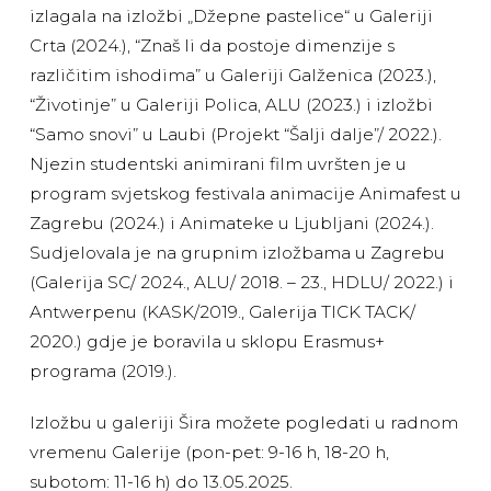
izlagala na izložbi „Džepne pastelice“ u Galeriji
Crta (2024.), “Znaš li da postoje dimenzije s
različitim ishodima” u Galeriji Galženica (2023.),
“Životinje” u Galeriji Polica, ALU (2023.) i izložbi
“Samo snovi” u Laubi (Projekt “Šalji dalje”/ 2022.).
Njezin studentski animirani film uvršten je u
program svjetskog festivala animacije Animafest u
Zagrebu (2024.) i Animateke u Ljubljani (2024.).
Sudjelovala je na grupnim izložbama u Zagrebu
(Galerija SC/ 2024., ALU/ 2018. – 23., HDLU/ 2022.) i
Antwerpenu (KASK/2019., Galerija TICK TACK/
2020.) gdje je boravila u sklopu Erasmus+
programa (2019.).
Izložbu u galeriji Šira možete pogledati u radnom
vremenu Galerije (pon-pet: 9-16 h, 18-20 h,
subotom: 11-16 h) do 13.05.2025.