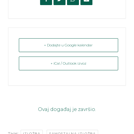
+ Dodajte u Google kalendar
+ iCal / Outlook izvoz
Ovaj događaj je završio.
Tags:
,
IZLOŽBA
SAMOSTALNA IZLOŽBA