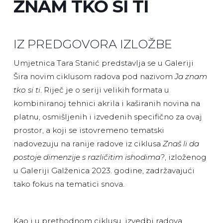
ZNAM TKO SI TI
IZ PREDGOVORA IZLOŽBE
Umjetnica Tara Stanić predstavlja se u Galeriji
Šira novim ciklusom radova pod nazivom
Ja znam
tko si ti
. Riječ je o seriji velikih formata u
kombiniranoj tehnici akrila i kaširanih novina na
platnu, osmišljenih i izvedenih specifično za ovaj
prostor, a koji se istovremeno tematski
nadovezuju na ranije radove iz ciklusa
Znaš li da
postoje dimenzije s različitim ishodima?
, izloženog
u Galeriji Galženica 2023. godine, zadržavajući
tako fokus na tematici snova.
Kao i u prethodnom ciklusu, izvedbi radova